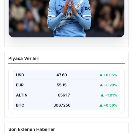
04.08.2026
Galatasaray’da orta sahaya dev isim!
Piyasa Verileri
Manchester City’nin yıldızı Tijjani
Reijnders
USD
47.60
▲ +0.05%
EUR
55.15
▲ +0.20%
ALTIN
6561.7
▲ +1.01%
BTC
3067256
▲ +0.56%
Son Eklenen Haberler