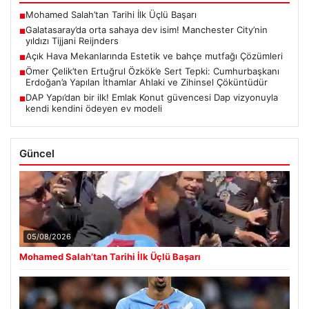
Mohamed Salah’tan Tarihi İlk Üçlü Başarı
■
Galatasaray’da orta sahaya dev isim! Manchester City’nin
■
yıldızı Tijjani Reijnders
Açık Hava Mekanlarında Estetik ve bahçe mutfağı Çözümleri
■
Ömer Çelik’ten Ertuğrul Özkök’e Sert Tepki: Cumhurbaşkanı
■
Erdoğan’a Yapılan İthamlar Ahlaki ve Zihinsel Çöküntüdür
DAP Yapı’dan bir ilk! Emlak Konut güvencesi Dap vizyonuyla
■
kendi kendini ödeyen ev modeli
Güncel
05/08/2026
Mohamed Salah’tan Tarihi İlk Üçlü Başarı