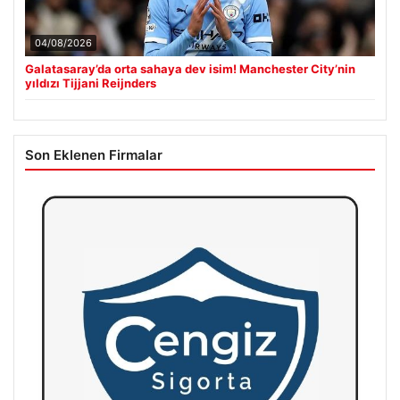
04/08/2026
Galatasaray’da orta sahaya dev isim! Manchester City’nin
yıldızı Tijjani Reijnders
Son Eklenen Firmalar