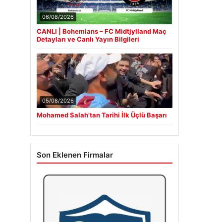
06/08/2026
CANLI | Bohemians – FC Midtjylland Maç
Detayları ve Canlı Yayın Bilgileri
05/08/2026
Mohamed Salah’tan Tarihi İlk Üçlü Başarı
Son Eklenen Firmalar