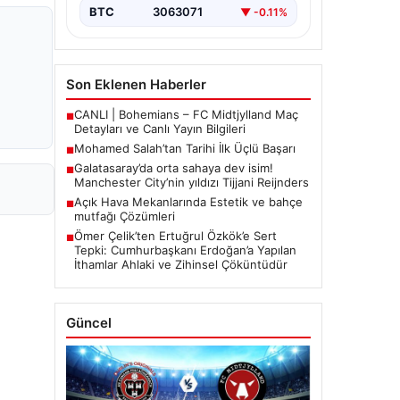
BTC
3063071
▼ -0.11%
Son Eklenen Haberler
CANLI | Bohemians – FC Midtjylland Maç
■
Detayları ve Canlı Yayın Bilgileri
Mohamed Salah’tan Tarihi İlk Üçlü Başarı
■
Galatasaray’da orta sahaya dev isim!
■
Manchester City’nin yıldızı Tijjani Reijnders
Açık Hava Mekanlarında Estetik ve bahçe
■
mutfağı Çözümleri
Ömer Çelik’ten Ertuğrul Özkök’e Sert
■
Tepki: Cumhurbaşkanı Erdoğan’a Yapılan
İthamlar Ahlaki ve Zihinsel Çöküntüdür
Güncel