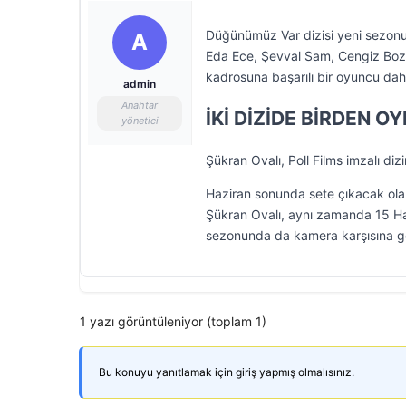
Düğünümüz Var dizisi yeni sezonun
A
Eda Ece, Şevval Sam, Cengiz Bozk
kadrosuna başarılı bir oyuncu daha
admin
Anahtar
İKİ DİZİDE BİRDEN 
yönetici
Şükran Ovalı, Poll Films imzalı diz
Haziran sonunda sete çıkacak olan
Şükran Ovalı, aynı zamanda 15 Hazir
sezonunda da kamera karşısına 
1 yazı görüntüleniyor (toplam 1)
Bu konuyu yanıtlamak için giriş yapmış olmalısınız.