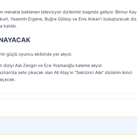
 merakla beklenen televizyon dizilerinin başında geliyor. Binnur Kay
urt, Yasemin Ergene, Buğra Gülsoy ve Enis Arıkan’ı buluşturacak diz
 katıldı.
OYNAYACAK
inin güçlü oyuncu ekibinde yer alıyor.
 diziyi Aslı Zengin ve Ece Yosmaoğlu kaleme alıyor.
an’da sete çıkacak olan Ali Atay’ın “Sekizinci Aile” dizisinin ikinci
geçecek.