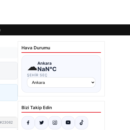
ı
Hava Durumu
☁
Ankara
NaN°C
ŞEHIR SEÇ
Bizi Takip Edin
#23062