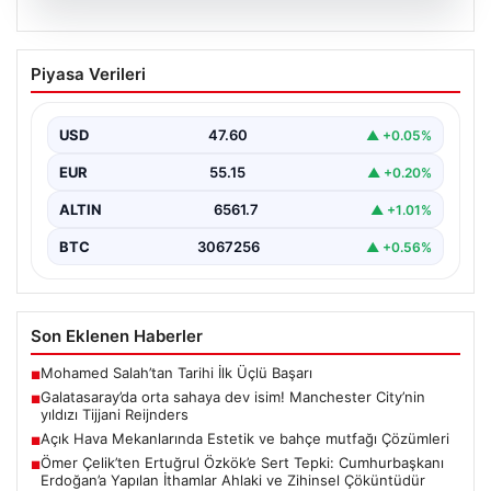
04.08.2026
Galatasaray’da orta sahaya dev isim!
Piyasa Verileri
Manchester City’nin yıldızı Tijjani
Reijnders
USD
47.60
▲ +0.05%
EUR
55.15
▲ +0.20%
ALTIN
6561.7
▲ +1.01%
BTC
3067256
▲ +0.56%
Son Eklenen Haberler
Mohamed Salah’tan Tarihi İlk Üçlü Başarı
■
Galatasaray’da orta sahaya dev isim! Manchester City’nin
■
yıldızı Tijjani Reijnders
Açık Hava Mekanlarında Estetik ve bahçe mutfağı Çözümleri
■
Ömer Çelik’ten Ertuğrul Özkök’e Sert Tepki: Cumhurbaşkanı
■
Erdoğan’a Yapılan İthamlar Ahlaki ve Zihinsel Çöküntüdür