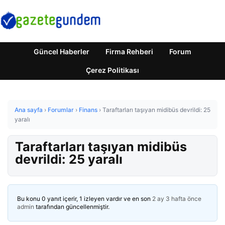
Güncel Haberler
Firma Rehberi
Forum
Çerez Politikası
Ana sayfa
›
Forumlar
›
Finans
›
Taraftarları taşıyan midibüs devrildi: 25
yaralı
Taraftarları taşıyan midibüs
devrildi: 25 yaralı
Bu konu 0 yanıt içerir, 1 izleyen vardır ve en son
2 ay 3 hafta önce
admin
tarafından güncellenmiştir.