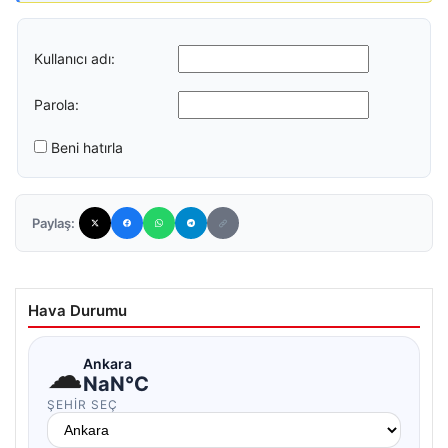
Kullanıcı adı:
Parola:
Beni hatırla
Paylaş:
Hava Durumu
☁
Ankara
NaN°C
ŞEHIR SEÇ