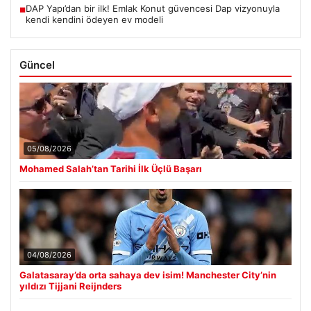
DAP Yapı’dan bir ilk! Emlak Konut güvencesi Dap vizyonuyla
■
kendi kendini ödeyen ev modeli
Güncel
05/08/2026
Mohamed Salah’tan Tarihi İlk Üçlü Başarı
04/08/2026
Galatasaray’da orta sahaya dev isim! Manchester City’nin
yıldızı Tijjani Reijnders