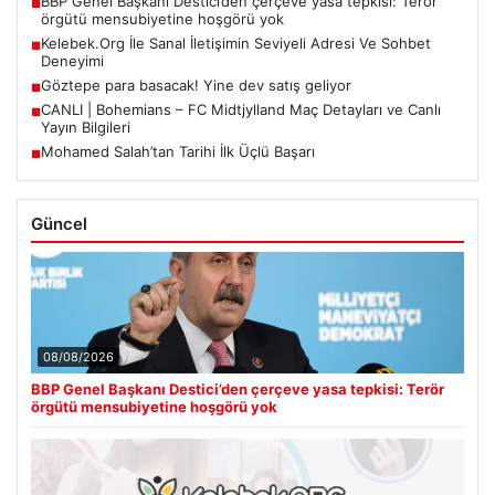
BBP Genel Başkanı Destici’den çerçeve yasa tepkisi: Terör
■
örgütü mensubiyetine hoşgörü yok
Kelebek.Org İle Sanal İletişimin Seviyeli Adresi Ve Sohbet
■
Deneyimi
Göztepe para basacak! Yine dev satış geliyor
■
CANLI | Bohemians – FC Midtjylland Maç Detayları ve Canlı
■
Yayın Bilgileri
Mohamed Salah’tan Tarihi İlk Üçlü Başarı
■
Güncel
08/08/2026
BBP Genel Başkanı Destici’den çerçeve yasa tepkisi: Terör
örgütü mensubiyetine hoşgörü yok