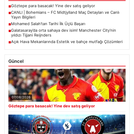
Göztepe para basacak! Yine dev satış geliyor
■
CANLI | Bohemians – FC Midtjylland Maç Detayları ve Canlı
■
Yayın Bilgileri
Mohamed Salah’tan Tarihi İlk Üçlü Başarı
■
Galatasaray’da orta sahaya dev isim! Manchester City’nin
■
yıldızı Tijjani Reijnders
Açık Hava Mekanlarında Estetik ve bahçe mutfağı Çözümleri
■
Güncel
07/08/2026
Göztepe para basacak! Yine dev satış geliyor