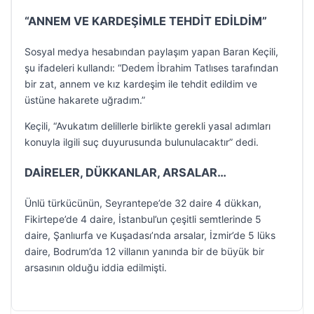
“ANNEM VE KARDEŞİMLE TEHDİT EDİLDİM”
Sosyal medya hesabından paylaşım yapan Baran Keçili,
şu ifadeleri kullandı: “Dedem İbrahim Tatlıses tarafından
bir zat, annem ve kız kardeşim ile tehdit edildim ve
üstüne hakarete uğradım.”
Keçili, “Avukatım delillerle birlikte gerekli yasal adımları
konuyla ilgili suç duyurusunda bulunulacaktır” dedi.
DAİRELER, DÜKKANLAR, ARSALAR…
Ünlü türkücünün, Seyrantepe’de 32 daire 4 dükkan,
Fikirtepe’de 4 daire, İstanbul’un çeşitli semtlerinde 5
daire, Şanlıurfa ve Kuşadası’nda arsalar, İzmir’de 5 lüks
daire, Bodrum’da 12 villanın yanında bir de büyük bir
arsasının olduğu iddia edilmişti.