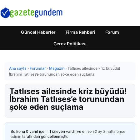
Güncel Haberler
Firma Rehberi
Forum
Çerez Politikası
Ana sayfa
›
Forumlar
›
Magazin
›
Tatlıses ailesinde kriz büyüdü!
İbrahim Tatlıses’e torunundan şoke eden suçlama
Tatlıses ailesinde kriz büyüdü!
İbrahim Tatlıses’e torunundan
şoke eden suçlama
Bu konu 0 yanıt içerir, 1 izleyen vardır ve en son
2 ay 3 hafta önce
admin
tarafından güncellenmiştir.