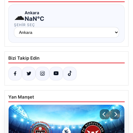
☁
Ankara
NaN°C
ŞEHIR SEÇ
Bizi Takip Edin
Yan Manşet