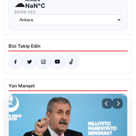
☁
NaN°C
ŞEHIR SEÇ
Bizi Takip Edin
Yan Manşet