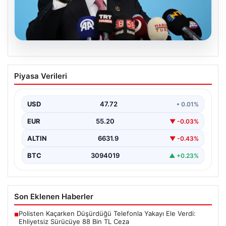
08.08.2026
BBP Genel Başkanı Destici’den çerçeve
Piyasa Verileri
yasa tepkisi: Terör örgütü
mensubiyetine hoşgörü yok
USD
47.72
• 0.01%
Büyük Birlik Partisi Genel Başkanı Mustafa Destici,
partisinin genel merkezinde düzenlediği basın
EUR
55.20
▼ -0.03%
toplantısında Meclis…
ALTIN
6631.9
▼ -0.43%
BTC
3094019
▲ +0.23%
Son Eklenen Haberler
Polisten Kaçarken Düşürdüğü Telefonla Yakayı Ele Verdi:
■
Ehliyetsiz Sürücüye 88 Bin TL Ceza