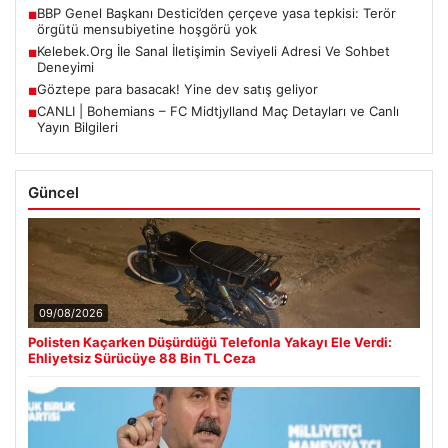
BBP Genel Başkanı Destici’den çerçeve yasa tepkisi: Terör
■
örgütü mensubiyetine hoşgörü yok
Kelebek.Org İle Sanal İletişimin Seviyeli Adresi Ve Sohbet
■
Deneyimi
Göztepe para basacak! Yine dev satış geliyor
■
CANLI | Bohemians – FC Midtjylland Maç Detayları ve Canlı
■
Yayın Bilgileri
Güncel
09/08/2026
Polisten Kaçarken Düşürdüğü Telefonla Yakayı Ele Verdi:
Ehliyetsiz Sürücüye 88 Bin TL Ceza