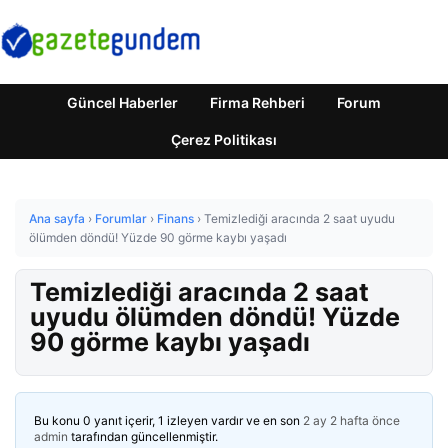
Güncel Haberler
Firma Rehberi
Forum
Çerez Politikası
Ana sayfa
›
Forumlar
›
Finans
›
Temizlediği aracında 2 saat uyudu
ölümden döndü! Yüzde 90 görme kaybı yaşadı
Temizlediği aracında 2 saat
uyudu ölümden döndü! Yüzde
90 görme kaybı yaşadı
Bu konu 0 yanıt içerir, 1 izleyen vardır ve en son
2 ay 2 hafta önce
admin
tarafından güncellenmiştir.