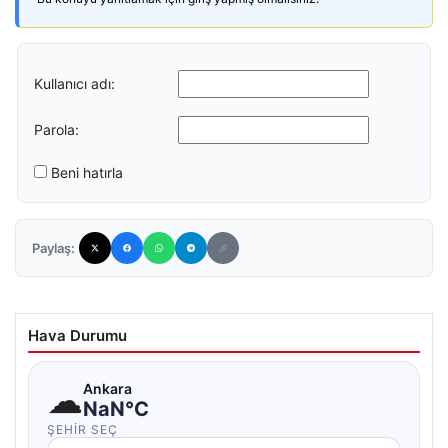
Kullanıcı adı:
Parola:
Beni hatırla
Paylaş:
Hava Durumu
☁
Ankara
NaN°C
ŞEHIR SEÇ