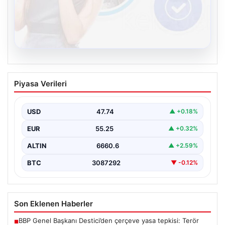
08.08.2026
Kelebek.Org İle Sanal İletişimin Seviyeli
Piyasa Verileri
Adresi Ve Sohbet Deneyimi
Sanal ortamında insanların seviyeli bir şekilde irtibat
oluşturması büyük bir hassasiyet ifade etmektedir.
USD
47.74
▲ +0.18%
Halen…
EUR
55.25
▲ +0.32%
ALTIN
6660.6
▲ +2.59%
BTC
3087292
▼ -0.12%
Son Eklenen Haberler
BBP Genel Başkanı Destici’den çerçeve yasa tepkisi: Terör
■