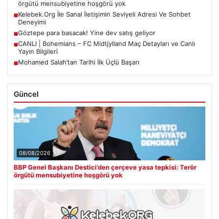
örgütü mensubiyetine hoşgörü yok
Kelebek.Org İle Sanal İletişimin Seviyeli Adresi Ve Sohbet
■
Deneyimi
Göztepe para basacak! Yine dev satış geliyor
■
CANLI | Bohemians – FC Midtjylland Maç Detayları ve Canlı
■
Yayın Bilgileri
Mohamed Salah’tan Tarihi İlk Üçlü Başarı
■
Güncel
08/08/2026
BBP Genel Başkanı Destici’den çerçeve yasa tepkisi: Terör
örgütü mensubiyetine hoşgörü yok