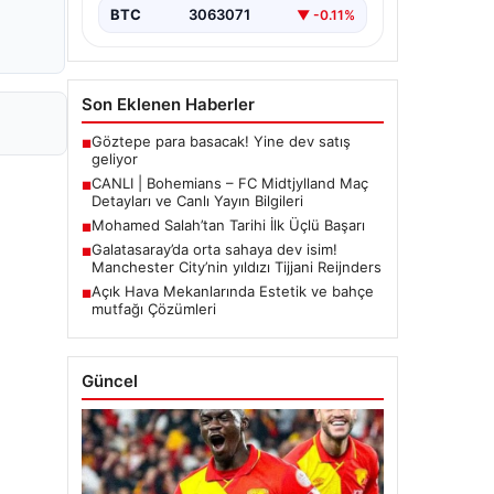
BTC
3063071
▼ -0.11%
Son Eklenen Haberler
Göztepe para basacak! Yine dev satış
■
geliyor
CANLI | Bohemians – FC Midtjylland Maç
■
Detayları ve Canlı Yayın Bilgileri
Mohamed Salah’tan Tarihi İlk Üçlü Başarı
■
Galatasaray’da orta sahaya dev isim!
■
Manchester City’nin yıldızı Tijjani Reijnders
Açık Hava Mekanlarında Estetik ve bahçe
■
mutfağı Çözümleri
Güncel