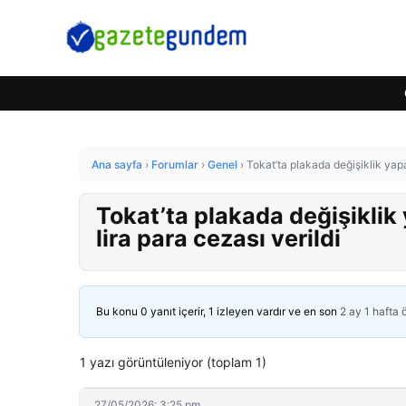
Ana sayfa
›
Forumlar
›
Genel
›
Tokat’ta plakada değişiklik yap
Tokat’ta plakada değişikli
lira para cezası verildi
Bu konu 0 yanıt içerir, 1 izleyen vardır ve en son
2 ay 1 hafta
1 yazı görüntüleniyor (toplam 1)
27/05/2026: 3:25 pm