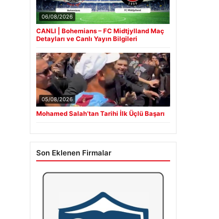
06/08/2026
CANLI | Bohemians – FC Midtjylland Maç
Detayları ve Canlı Yayın Bilgileri
05/08/2026
Mohamed Salah’tan Tarihi İlk Üçlü Başarı
Son Eklenen Firmalar