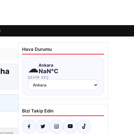
ı
Hava Durumu
☁
Ankara
aha
NaN°C
ŞEHIR SEÇ
Bizi Takip Edin
#23556