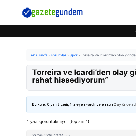
Ana sayfa
›
Forumlar
›
Spor
›
Torreira ve Icardi’den olay gönd
Torreira ve Icardi’den olay
rahat hissediyorum”
Bu konu 0 yanıt içerir, 1 izleyen vardır ve en son
2 ay önce
ad
1 yazı görüntüleniyor (toplam 1)
03/06/2026: 12:24 am