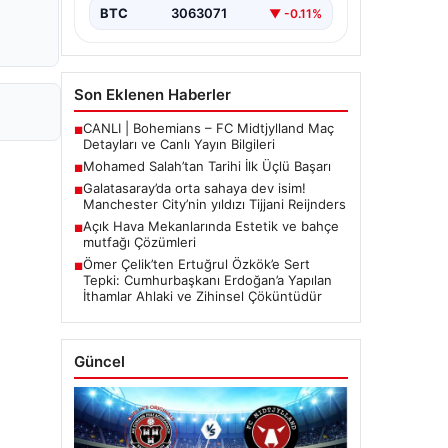
BTC
3063071
▼ -0.11%
Son Eklenen Haberler
CANLI | Bohemians – FC Midtjylland Maç
■
Detayları ve Canlı Yayın Bilgileri
Mohamed Salah’tan Tarihi İlk Üçlü Başarı
■
Galatasaray’da orta sahaya dev isim!
■
Manchester City’nin yıldızı Tijjani Reijnders
Açık Hava Mekanlarında Estetik ve bahçe
■
mutfağı Çözümleri
Ömer Çelik’ten Ertuğrul Özkök’e Sert
■
Tepki: Cumhurbaşkanı Erdoğan’a Yapılan
İthamlar Ahlaki ve Zihinsel Çöküntüdür
Güncel