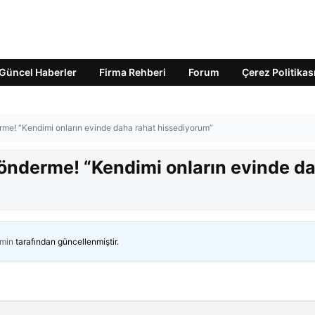
Güncel Haberler
Firma Rehberi
Forum
Çerez Politikas
erme! “Kendimi onların evinde daha rahat hissediyorum”
 gönderme! “Kendimi onların evinde d
min
tarafından güncellenmiştir.