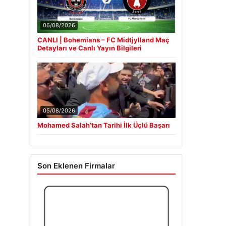
06/08/2026
CANLI | Bohemians – FC Midtjylland Maç
Detayları ve Canlı Yayın Bilgileri
05/08/2026
Mohamed Salah’tan Tarihi İlk Üçlü Başarı
Son Eklenen Firmalar