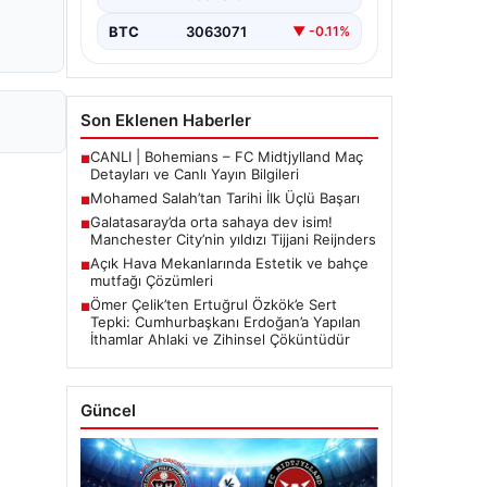
BTC
3063071
▼ -0.11%
Son Eklenen Haberler
CANLI | Bohemians – FC Midtjylland Maç
■
Detayları ve Canlı Yayın Bilgileri
Mohamed Salah’tan Tarihi İlk Üçlü Başarı
■
Galatasaray’da orta sahaya dev isim!
■
Manchester City’nin yıldızı Tijjani Reijnders
Açık Hava Mekanlarında Estetik ve bahçe
■
mutfağı Çözümleri
Ömer Çelik’ten Ertuğrul Özkök’e Sert
■
Tepki: Cumhurbaşkanı Erdoğan’a Yapılan
İthamlar Ahlaki ve Zihinsel Çöküntüdür
Güncel