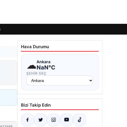
ı
Hava Durumu
☁
Ankara
NaN°C
ŞEHIR SEÇ
Bizi Takip Edin
#23568