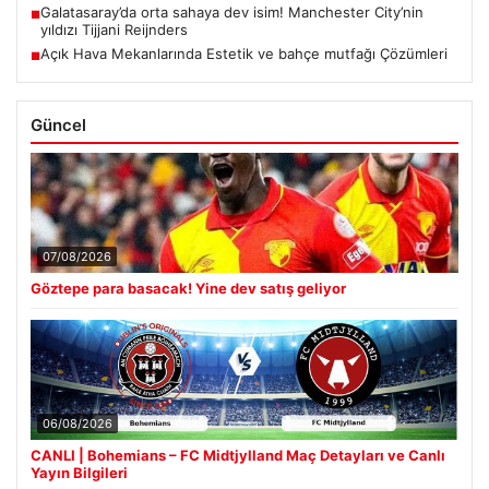
Galatasaray’da orta sahaya dev isim! Manchester City’nin
■
yıldızı Tijjani Reijnders
Açık Hava Mekanlarında Estetik ve bahçe mutfağı Çözümleri
■
Güncel
07/08/2026
Göztepe para basacak! Yine dev satış geliyor
06/08/2026
CANLI | Bohemians – FC Midtjylland Maç Detayları ve Canlı
Yayın Bilgileri