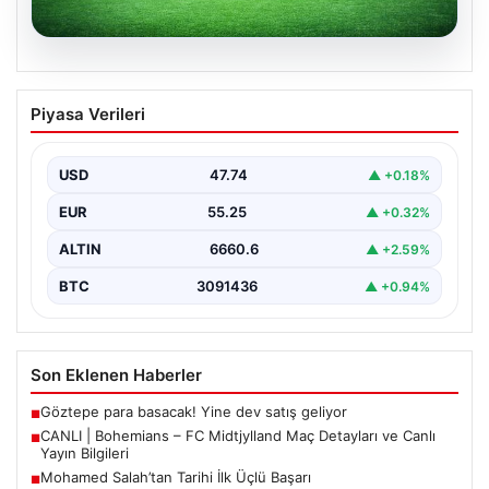
06.08.2026
CANLI | Bohemians – FC Midtjylland
Piyasa Verileri
Maç Detayları ve Canlı Yayın Bilgileri
İngilizce ve İrlanda futbolunun heyecan dolu iki ekibi, 6
Ağustos 2026 tarihinde Dublin’deki Dalymount…
USD
47.74
▲ +0.18%
EUR
55.25
▲ +0.32%
ALTIN
6660.6
▲ +2.59%
BTC
3091436
▲ +0.94%
Son Eklenen Haberler
Göztepe para basacak! Yine dev satış geliyor
■
CANLI | Bohemians – FC Midtjylland Maç Detayları ve Canlı
■
Yayın Bilgileri
Mohamed Salah’tan Tarihi İlk Üçlü Başarı
■