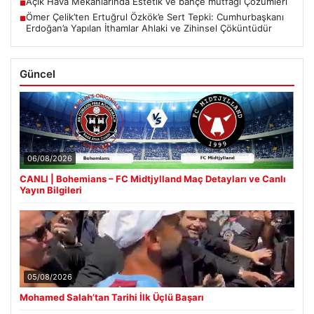
Açık Hava Mekanlarında Estetik ve bahçe mutfağı Çözümleri
■
Ömer Çelik’ten Ertuğrul Özkök’e Sert Tepki: Cumhurbaşkanı
■
Erdoğan’a Yapılan İthamlar Ahlaki ve Zihinsel Çöküntüdür
Güncel
06/08/2026
CANLI | Bohemians – FC Midtjylland Maç Detayları ve Canlı
Yayın Bilgileri
05/08/2026
Mohamed Salah’tan Tarihi İlk Üçlü Başarı