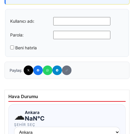
Kullanıcı adı:
Parola:
Beni hatırla
Paylaş:
Hava Durumu
☁
Ankara
NaN°C
ŞEHIR SEÇ