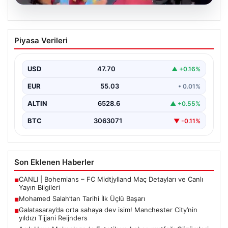
05.08.2026
Mohamed Salah’tan Tarihi İlk Üçlü
Piyasa Verileri
Başarı
Filipinlerli yıldız futbolcu Mohamed Salah, kariyerinde
önemli bir dönüm noktasına imza attı. Takımının
USD
47.70
▲ +0.16%
hücum…
EUR
55.03
• 0.01%
ALTIN
6528.6
▲ +0.55%
BTC
3063071
▼ -0.11%
Son Eklenen Haberler
CANLI | Bohemians – FC Midtjylland Maç Detayları ve Canlı
■
Yayın Bilgileri
Mohamed Salah’tan Tarihi İlk Üçlü Başarı
■
Galatasaray’da orta sahaya dev isim! Manchester City’nin
■
yıldızı Tijjani Reijnders