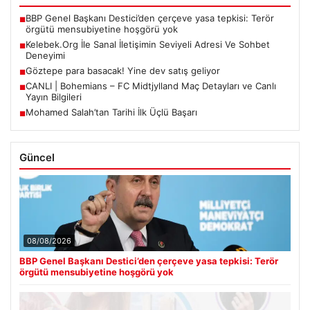
BBP Genel Başkanı Destici’den çerçeve yasa tepkisi: Terör
■
örgütü mensubiyetine hoşgörü yok
Kelebek.Org İle Sanal İletişimin Seviyeli Adresi Ve Sohbet
■
Deneyimi
Göztepe para basacak! Yine dev satış geliyor
■
CANLI | Bohemians – FC Midtjylland Maç Detayları ve Canlı
■
Yayın Bilgileri
Mohamed Salah’tan Tarihi İlk Üçlü Başarı
■
Güncel
08/08/2026
BBP Genel Başkanı Destici’den çerçeve yasa tepkisi: Terör
örgütü mensubiyetine hoşgörü yok