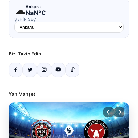
☁
Ankara
NaN°C
ŞEHIR SEÇ
Bizi Takip Edin
Yan Manşet