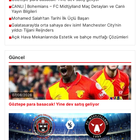
■
CANLI | Bohemians – FC Midtjylland Maç Detayları ve Canlı
■
Yayın Bilgileri
Mohamed Salah’tan Tarihi İlk Üçlü Başarı
■
Galatasaray’da orta sahaya dev isim! Manchester City’nin
■
yıldızı Tijjani Reijnders
Açık Hava Mekanlarında Estetik ve bahçe mutfağı Çözümleri
■
Güncel
07/08/2026
Göztepe para basacak! Yine dev satış geliyor