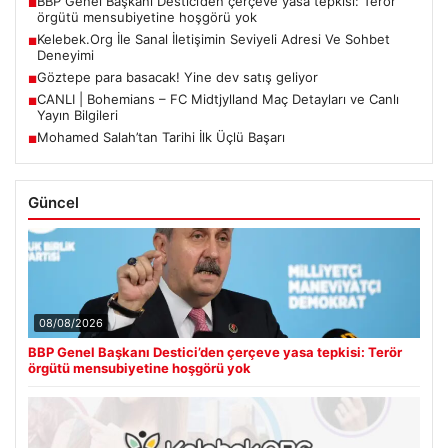
BBP Genel Başkanı Destici’den çerçeve yasa tepkisi: Terör
■
örgütü mensubiyetine hoşgörü yok
Kelebek.Org İle Sanal İletişimin Seviyeli Adresi Ve Sohbet
■
Deneyimi
Göztepe para basacak! Yine dev satış geliyor
■
CANLI | Bohemians – FC Midtjylland Maç Detayları ve Canlı
■
Yayın Bilgileri
Mohamed Salah’tan Tarihi İlk Üçlü Başarı
■
Güncel
08/08/2026
BBP Genel Başkanı Destici’den çerçeve yasa tepkisi: Terör
örgütü mensubiyetine hoşgörü yok