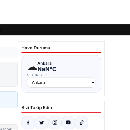
ı
Hava Durumu
☁
Ankara
NaN°C
ŞEHIR SEÇ
Bizi Takip Edin
#20061