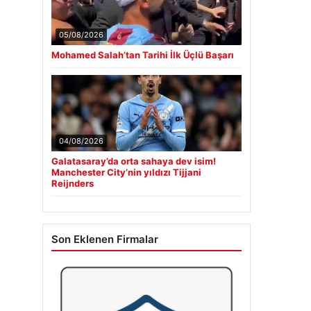
05/08/2026
Mohamed Salah’tan Tarihi İlk Üçlü Başarı
04/08/2026
Galatasaray’da orta sahaya dev isim!
Manchester City’nin yıldızı Tijjani
Reijnders
Son Eklenen Firmalar