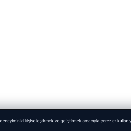
 deneyiminizi kişiselleştirmek ve geliştirmek amacıyla çerezler kullan
Yeminli Tercüman
|
Malta Dil Okulu
|
lemagrup.com.tr