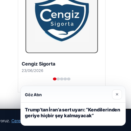
Cengiz Sigorta
23/06/2026
×
Göz Atın
Trump’tan İran’a sert uyarı: “Kendilerinden
geriye hiçbir şey kalmayacak”
ıyoruz.
Çerez Politikamız
Reddet
Kabul Et