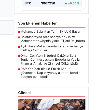
BTC
3067256
▲ +0.56%
Son Eklenen Haberler
Mohamed Salah’tan Tarihi İlk Üçlü Başarı
■
Galatasaray’da orta sahaya dev isim!
■
Manchester City’nin yıldızı Tijjani Reijnders
Açık Hava Mekanlarında Estetik ve bahçe
■
mutfağı Çözümleri
Ömer Çelik’ten Ertuğrul Özkök’e Sert
■
Tepki: Cumhurbaşkanı Erdoğan’a Yapılan
İthamlar Ahlaki ve Zihinsel Çöküntüdür
DAP Yapı’dan bir ilk! Emlak Konut
■
güvencesi Dap vizyonuyla kendi kendini
ödeyen ev modeli
Güncel