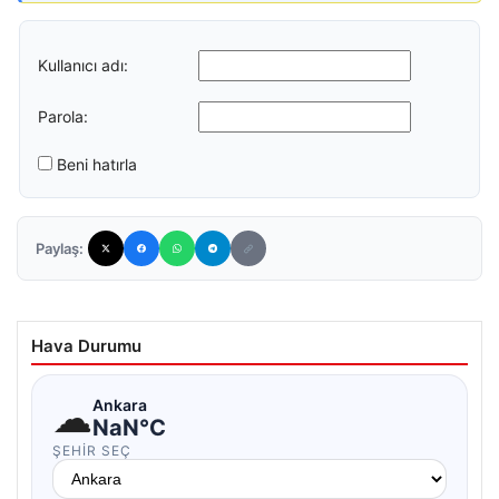
Kullanıcı adı:
Parola:
Beni hatırla
Paylaş:
Hava Durumu
☁
Ankara
NaN°C
ŞEHIR SEÇ