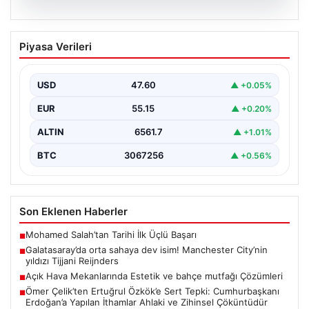
04.08.2026
Galatasaray’da orta sahaya dev isim!
Piyasa Verileri
Manchester City’nin yıldızı Tijjani
Reijnders
USD
47.60
▲ +0.05%
EUR
55.15
▲ +0.20%
ALTIN
6561.7
▲ +1.01%
BTC
3067256
▲ +0.56%
Son Eklenen Haberler
Mohamed Salah’tan Tarihi İlk Üçlü Başarı
■
Galatasaray’da orta sahaya dev isim! Manchester City’nin
■
yıldızı Tijjani Reijnders
Açık Hava Mekanlarında Estetik ve bahçe mutfağı Çözümleri
■
Ömer Çelik’ten Ertuğrul Özkök’e Sert Tepki: Cumhurbaşkanı
■
Erdoğan’a Yapılan İthamlar Ahlaki ve Zihinsel Çöküntüdür