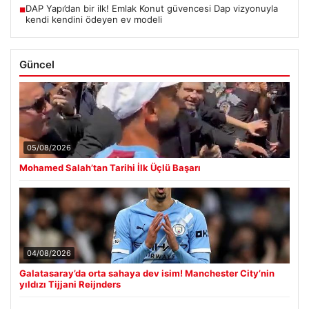
DAP Yapı’dan bir ilk! Emlak Konut güvencesi Dap vizyonuyla
■
kendi kendini ödeyen ev modeli
Güncel
05/08/2026
Mohamed Salah’tan Tarihi İlk Üçlü Başarı
04/08/2026
Galatasaray’da orta sahaya dev isim! Manchester City’nin
yıldızı Tijjani Reijnders