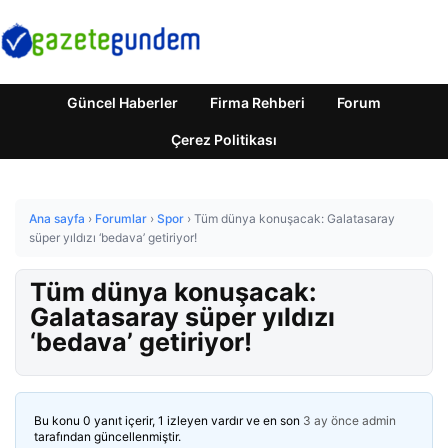
Güncel Haberler
Firma Rehberi
Forum
Çerez Politikası
Ana sayfa
›
Forumlar
›
Spor
›
Tüm dünya konuşacak: Galatasaray
süper yıldızı ‘bedava’ getiriyor!
Tüm dünya konuşacak:
Galatasaray süper yıldızı
‘bedava’ getiriyor!
Bu konu 0 yanıt içerir, 1 izleyen vardır ve en son
3 ay önce
admin
tarafından güncellenmiştir.