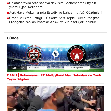
Galatasaray’da orta sahaya dev isim! Manchester City’nin
■
yıldızı Tijjani Reijnders
Açık Hava Mekanlarında Estetik ve bahçe mutfağı Çözümleri
■
Ömer Çelik’ten Ertuğrul Özkök’e Sert Tepki: Cumhurbaşkanı
■
Erdoğan’a Yapılan İthamlar Ahlaki ve Zihinsel Çöküntüdür
Güncel
06/08/2026
CANLI | Bohemians – FC Midtjylland Maç Detayları ve Canlı
Yayın Bilgileri
05/08/2026