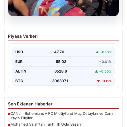
05.08.2026
Mohamed Salah’tan Tarihi İlk Üçlü
Piyasa Verileri
Başarı
Filipinlerli yıldız futbolcu Mohamed Salah, kariyerinde
önemli bir dönüm noktasına imza attı. Takımının
USD
47.70
▲ +0.16%
hücum…
EUR
55.03
• 0.01%
ALTIN
6528.6
▲ +0.55%
BTC
3063071
▼ -0.11%
Son Eklenen Haberler
CANLI | Bohemians – FC Midtjylland Maç Detayları ve Canlı
■
Yayın Bilgileri
Mohamed Salah’tan Tarihi İlk Üçlü Başarı
■