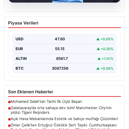
04.08.2026
Galatasaray’da orta sahaya dev isim!
Piyasa Verileri
Manchester City’nin yıldızı Tijjani
Reijnders
USD
47.60
▲ +0.05%
EUR
55.15
▲ +0.20%
ALTIN
6561.7
▲ +1.01%
BTC
3067256
▲ +0.56%
Son Eklenen Haberler
Mohamed Salah’tan Tarihi İlk Üçlü Başarı
■
Galatasaray’da orta sahaya dev isim! Manchester City’nin
■
yıldızı Tijjani Reijnders
Açık Hava Mekanlarında Estetik ve bahçe mutfağı Çözümleri
■
Ömer Çelik’ten Ertuğrul Özkök’e Sert Tepki: Cumhurbaşkanı
■