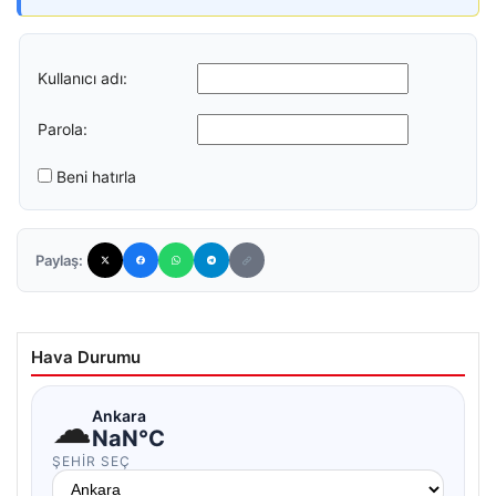
Kullanıcı adı:
Parola:
Beni hatırla
Paylaş:
Hava Durumu
☁
Ankara
NaN°C
ŞEHIR SEÇ