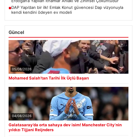
Erdoğan’a Yapılan İthamlar Ahlaki ve Zihinsel Çöküntüdür
DAP Yapı’dan bir ilk! Emlak Konut güvencesi Dap vizyonuyla
■
kendi kendini ödeyen ev modeli
Güncel
05/08/2026
Mohamed Salah’tan Tarihi İlk Üçlü Başarı
04/08/2026
Galatasaray’da orta sahaya dev isim! Manchester City’nin
yıldızı Tijjani Reijnders