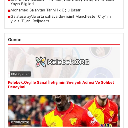
Yayın Bilgileri
Mohamed Salah’tan Tarihi İlk Üçlü Başarı
■
Galatasaray’da orta sahaya dev isim! Manchester City’nin
■
yıldızı Tijjani Reijnders
Güncel
08/08/2026
Kelebek.Org İle Sanal İletişimin Seviyeli Adresi Ve Sohbet
Deneyimi
07/08/2026