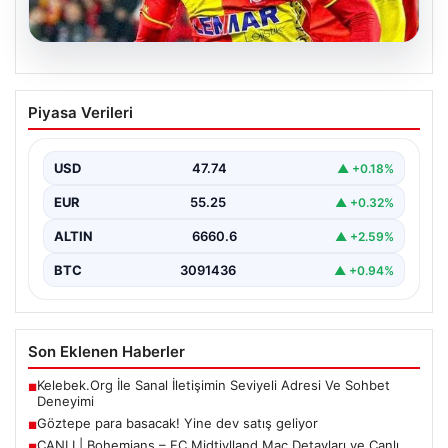
07.08.2026
Göztepe para basacak! Yine dev satış
Piyasa Verileri
geliyor
USD
47.74
▲ +0.18%
EUR
55.25
▲ +0.32%
ALTIN
6660.6
▲ +2.59%
BTC
3091436
▲ +0.94%
Son Eklenen Haberler
Kelebek.Org İle Sanal İletişimin Seviyeli Adresi Ve Sohbet
■
Deneyimi
Göztepe para basacak! Yine dev satış geliyor
■
CANLI | Bohemians – FC Midtjylland Maç Detayları ve Canlı
■