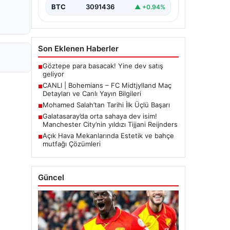
BTC
3091436
▲ +0.94%
Son Eklenen Haberler
Göztepe para basacak! Yine dev satış
■
geliyor
CANLI | Bohemians – FC Midtjylland Maç
■
Detayları ve Canlı Yayın Bilgileri
Mohamed Salah’tan Tarihi İlk Üçlü Başarı
■
Galatasaray’da orta sahaya dev isim!
■
Manchester City’nin yıldızı Tijjani Reijnders
Açık Hava Mekanlarında Estetik ve bahçe
■
mutfağı Çözümleri
Güncel