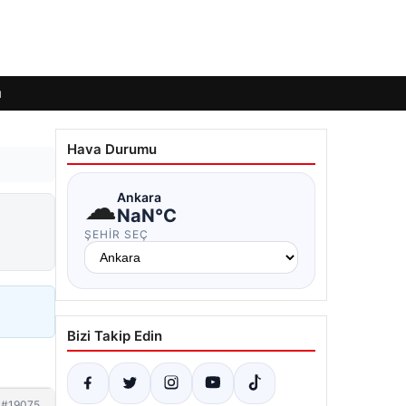
ı
Hava Durumu
☁
Ankara
NaN°C
ŞEHIR SEÇ
Bizi Takip Edin
#19075