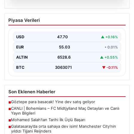
06.08.2026
CANLI | Bohemians – FC Midtjylland
Piyasa Verileri
Maç Detayları ve Canlı Yayın Bilgileri
İngilizce ve İrlanda futbolunun heyecan dolu iki ekibi, 6
Ağustos 2026 tarihinde Dublin’deki Dalymount…
USD
47.70
▲ +0.16%
EUR
55.03
• 0.01%
ALTIN
6528.6
▲ +0.55%
BTC
3063071
▼ -0.11%
Son Eklenen Haberler
Göztepe para basacak! Yine dev satış geliyor
■
CANLI | Bohemians – FC Midtjylland Maç Detayları ve Canlı
■
Yayın Bilgileri
Mohamed Salah’tan Tarihi İlk Üçlü Başarı
■
Galatasaray’da orta sahaya dev isim! Manchester City’nin
■
yıldızı Tijjani Reijnders