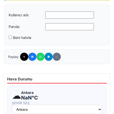
Kullanıcı adı:
Parola:
Beni hatırla
Paylaş:
Hava Durumu
☁
Ankara
NaN°C
ŞEHIR SEÇ