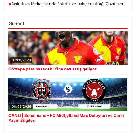
Açık Hava Mekanlarında Estetik ve bahçe mutfağı Çözümleri
■
Güncel
07/08/2026
Göztepe para basacak! Yine dev satış geliyor
06/08/2026
CANLI | Bohemians – FC Midtjylland Maç Detayları ve Canlı
Yayın Bilgileri