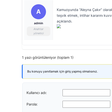
Kamuoyunda “Aleyna Çakır” olarak 
A
teşvik etmek, intihar kararını ku
açıklandı.
admin
Anahtar
yönetici
1 yazı görüntüleniyor (toplam 1)
Bu konuyu yanıtlamak için giriş yapmış olmalısınız.
Kullanıcı adı:
Parola: