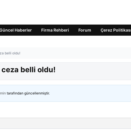
Güncel Haberler
Firma Rehberi
Forum
Çerez Politikas
a belli oldu!
ceza belli oldu!
min
tarafından güncellenmiştir.