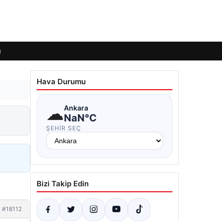
ı
Hava Durumu
☁
Ankara
NaN°C
ŞEHIR SEÇ
Bizi Takip Edin
#18112