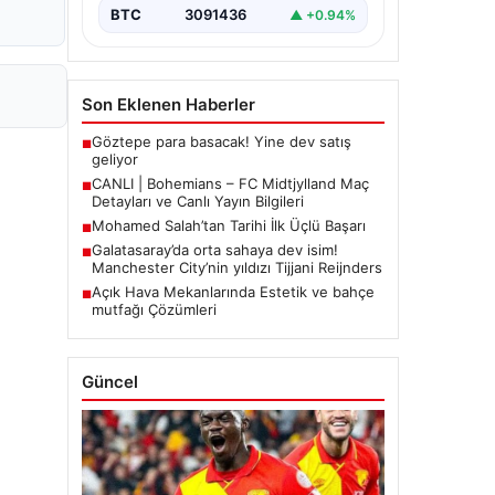
BTC
3091436
▲ +0.94%
Son Eklenen Haberler
Göztepe para basacak! Yine dev satış
■
geliyor
CANLI | Bohemians – FC Midtjylland Maç
■
Detayları ve Canlı Yayın Bilgileri
Mohamed Salah’tan Tarihi İlk Üçlü Başarı
■
Galatasaray’da orta sahaya dev isim!
■
Manchester City’nin yıldızı Tijjani Reijnders
Açık Hava Mekanlarında Estetik ve bahçe
■
mutfağı Çözümleri
Güncel