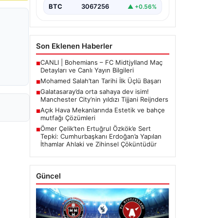
BTC
3067256
▲ +0.56%
Son Eklenen Haberler
CANLI | Bohemians – FC Midtjylland Maç
■
Detayları ve Canlı Yayın Bilgileri
Mohamed Salah’tan Tarihi İlk Üçlü Başarı
■
Galatasaray’da orta sahaya dev isim!
■
Manchester City’nin yıldızı Tijjani Reijnders
Açık Hava Mekanlarında Estetik ve bahçe
■
mutfağı Çözümleri
Ömer Çelik’ten Ertuğrul Özkök’e Sert
■
Tepki: Cumhurbaşkanı Erdoğan’a Yapılan
İthamlar Ahlaki ve Zihinsel Çöküntüdür
Güncel