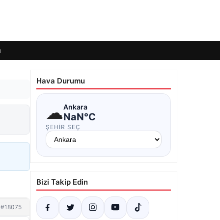
ı
Hava Durumu
☁
Ankara
NaN°C
ŞEHIR SEÇ
Bizi Takip Edin
#18075