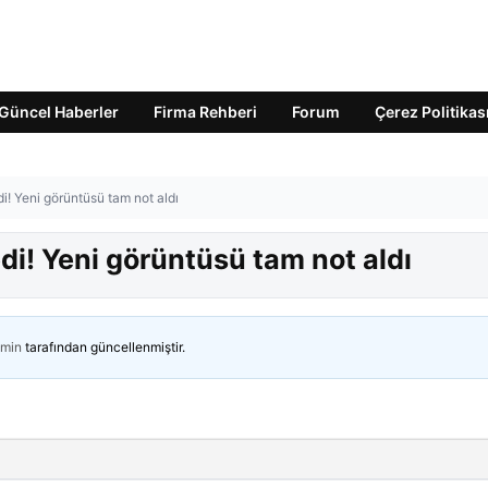
Güncel Haberler
Firma Rehberi
Forum
Çerez Politikas
i! Yeni görüntüsü tam not aldı
di! Yeni görüntüsü tam not aldı
min
tarafından güncellenmiştir.