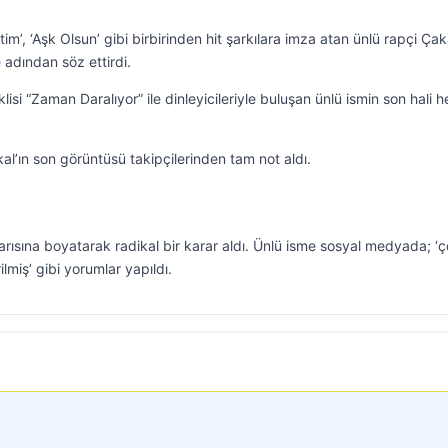
tim’, ‘Aşk Olsun’ gibi birbirinden hit şarkılara imza atan ünlü rapçi Çak
e adından söz ettirdi.
lisi “Zaman Daralıyor” ile dinleyicileriyle buluşan ünlü ismin son hali h
kal’ın son görüntüsü takipçilerinden tam not aldı.
 sarısına boyatarak radikal bir karar aldı. Ünlü isme sosyal medyada; ‘
ilmiş’ gibi yorumlar yapıldı.