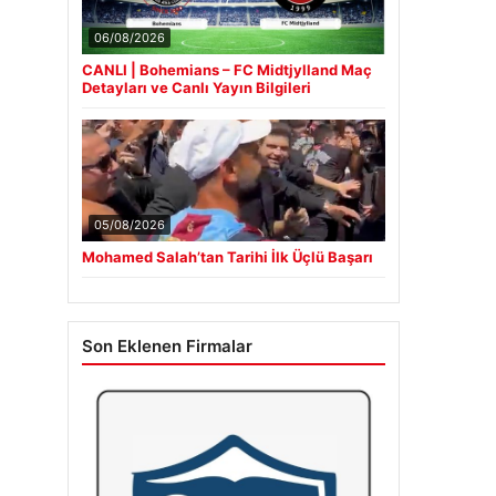
06/08/2026
CANLI | Bohemians – FC Midtjylland Maç
Detayları ve Canlı Yayın Bilgileri
05/08/2026
Mohamed Salah’tan Tarihi İlk Üçlü Başarı
Son Eklenen Firmalar