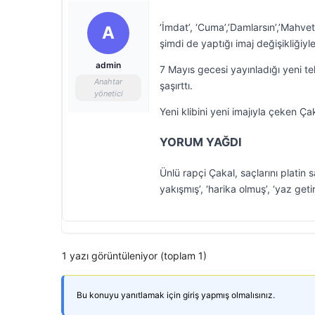
‘İmdat’, ‘Cuma’,’Damlarsın’,’Mahvet
A
şimdi de yaptığı imaj değişikliğiyl
admin
7 Mayıs gecesi yayınladığı yeni tek
Anahtar
şaşırttı.
yönetici
Yeni klibini yeni imajıyla çeken Ça
YORUM YAĞDI
Ünlü rapçi Çakal, saçlarını platin
yakışmış’, ‘harika olmuş’, ‘yaz getir
1 yazı görüntüleniyor (toplam 1)
Bu konuyu yanıtlamak için giriş yapmış olmalısınız.