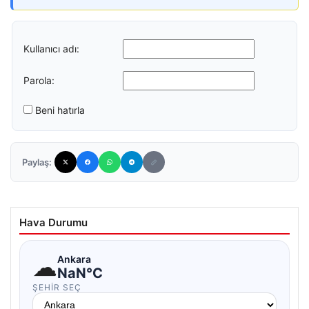
Kullanıcı adı:
Parola:
Beni hatırla
Paylaş:
Hava Durumu
☁
Ankara
NaN°C
ŞEHIR SEÇ