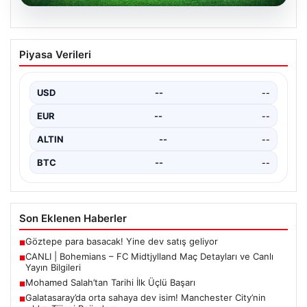
06.08.2026
CANLI | Bohemians – FC Midtjylland
Piyasa Verileri
Maç Detayları ve Canlı Yayın Bilgileri
İngilizce ve İrlanda futbolunun heyecan dolu iki ekibi, 6
Ağustos 2026 tarihinde Dublin’deki Dalymount…
USD
--
--
EUR
--
--
ALTIN
--
--
BTC
--
--
Son Eklenen Haberler
Göztepe para basacak! Yine dev satış geliyor
■
CANLI | Bohemians – FC Midtjylland Maç Detayları ve Canlı
■
Yayın Bilgileri
Mohamed Salah’tan Tarihi İlk Üçlü Başarı
■
Galatasaray’da orta sahaya dev isim! Manchester City’nin
■