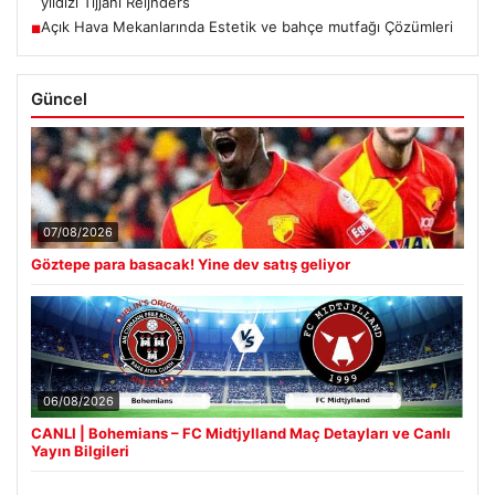
yıldızı Tijjani Reijnders
Açık Hava Mekanlarında Estetik ve bahçe mutfağı Çözümleri
■
Güncel
07/08/2026
Göztepe para basacak! Yine dev satış geliyor
06/08/2026
CANLI | Bohemians – FC Midtjylland Maç Detayları ve Canlı
Yayın Bilgileri