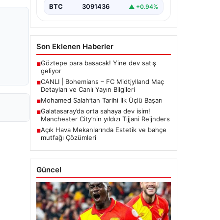
BTC
3091436
▲ +0.94%
Son Eklenen Haberler
Göztepe para basacak! Yine dev satış
■
geliyor
CANLI | Bohemians – FC Midtjylland Maç
■
Detayları ve Canlı Yayın Bilgileri
Mohamed Salah’tan Tarihi İlk Üçlü Başarı
■
Galatasaray’da orta sahaya dev isim!
■
Manchester City’nin yıldızı Tijjani Reijnders
Açık Hava Mekanlarında Estetik ve bahçe
■
mutfağı Çözümleri
Güncel