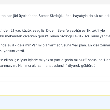
tanınan jüri üyelerinden Somer Sivrioğlu, özel hayatıyla da sık sık ad
nden 21 yaş küçük sevgilisi Didem Belen’e yaptığı evlilik teklifiyle
r mekandan çıkarken görüntülenen Sivrioğlu evlilik sorularını yanıtla
nda evlilik gelir mi? Var mı planlar?’ sorusuna ‘Var plan. En kısa zam
’ yanıtını verdi.
in nikah için ‘yurt içinde mi yoksa yurt dışında mı olur?’ sorusuna ‘Ha
a hanımcıyım. Hanımcı olursan rahat edersin.’ diyerek güldürdü.