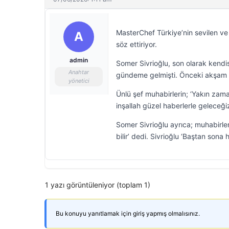
MasterChef Türkiye’nin sevilen ve 
A
söz ettiriyor.
admin
Somer Sivrioğlu, son olarak kendisi
Anahtar
gündeme gelmişti. Önceki akşam bi
yönetici
Ünlü şef muhabirlerin; ‘Yakın zama
inşallah güzel haberlerle geleceğiz.
Somer Sivrioğlu ayrıca; muhabirler
bilir’ dedi. Sivrioğlu ‘Baştan son
1 yazı görüntüleniyor (toplam 1)
Bu konuyu yanıtlamak için giriş yapmış olmalısınız.