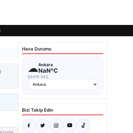
ı
Hava Durumu
☁
Ankara
n
NaN°C
ŞEHIR SEÇ
Bizi Takip Edin
#24459