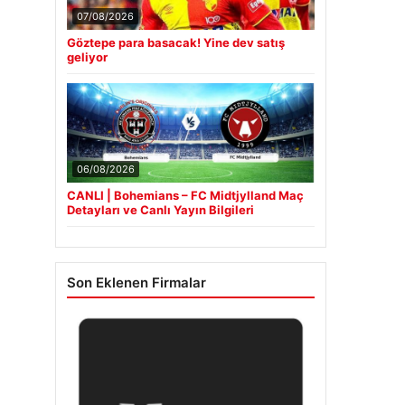
07/08/2026
Göztepe para basacak! Yine dev satış
geliyor
06/08/2026
CANLI | Bohemians – FC Midtjylland Maç
Detayları ve Canlı Yayın Bilgileri
Son Eklenen Firmalar