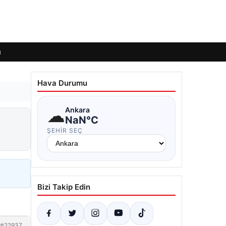
ı
Hava Durumu
☁
Ankara
NaN°C
ŞEHIR SEÇ
Bizi Takip Edin
#22937