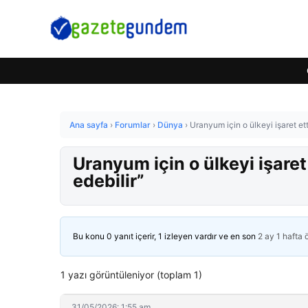
Ana sayfa
›
Forumlar
›
Dünya
›
Uranyum için o ülkeyi işaret et
Uranyum için o ülkeyi işare
edebilir”
Bu konu 0 yanıt içerir, 1 izleyen vardır ve en son
2 ay 1 hafta
1 yazı görüntüleniyor (toplam 1)
31/05/2026: 1:55 am