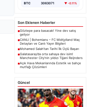
BTC
3063071
▼ -0.11%
Son Eklenen Haberler
Göztepe para basacak! Yine dev satış
■
geliyor
CANLI | Bohemians – FC Midtjylland Maç
■
Detayları ve Canlı Yayın Bilgileri
Mohamed Salah’tan Tarihi İlk Üçlü Başarı
■
Galatasaray’da orta sahaya dev isim!
■
Manchester City’nin yıldızı Tijjani Reijnders
Açık Hava Mekanlarında Estetik ve bahçe
■
mutfağı Çözümleri
Güncel