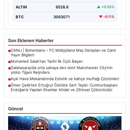
AK Parti Sözcüsü ve Genel Başkan Yardımcısı Ömer
EUR
55.03
• 0.01%
Çelik, gazeteci Ertuğrul Özkök'ün Cumhurbaşkanı
Recep…
ALTIN
6528.6
▲ +0.55%
BTC
3063071
▼ -0.11%
Son Eklenen Haberler
CANLI | Bohemians – FC Midtjylland Maç Detayları ve Canlı
■
Yayın Bilgileri
Mohamed Salah’tan Tarihi İlk Üçlü Başarı
■
Galatasaray’da orta sahaya dev isim! Manchester City’nin
■
yıldızı Tijjani Reijnders
Açık Hava Mekanlarında Estetik ve bahçe mutfağı Çözümleri
■
Ömer Çelik’ten Ertuğrul Özkök’e Sert Tepki: Cumhurbaşkanı
■
Erdoğan’a Yapılan İthamlar Ahlaki ve Zihinsel Çöküntüdür
Güncel