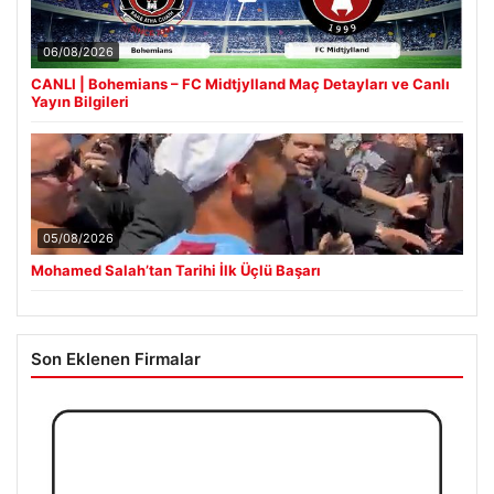
06/08/2026
CANLI | Bohemians – FC Midtjylland Maç Detayları ve Canlı
Yayın Bilgileri
05/08/2026
Mohamed Salah’tan Tarihi İlk Üçlü Başarı
Son Eklenen Firmalar