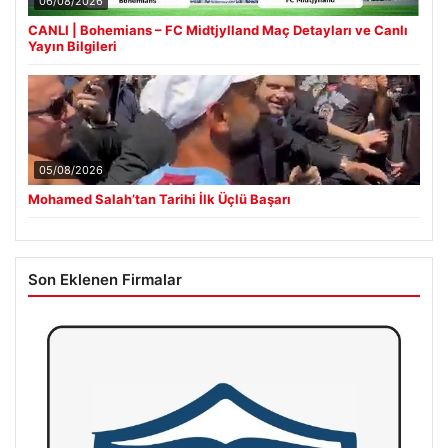
06/08/2026
CANLI | Bohemians – FC Midtjylland Maç Detayları ve Canlı
Yayın Bilgileri
05/08/2026
Mohamed Salah’tan Tarihi İlk Üçlü Başarı
Son Eklenen Firmalar