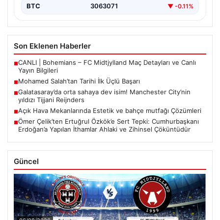
BTC
3063071
▼ -0.11%
Son Eklenen Haberler
CANLI | Bohemians – FC Midtjylland Maç Detayları ve Canlı
■
Yayın Bilgileri
Mohamed Salah’tan Tarihi İlk Üçlü Başarı
■
Galatasaray’da orta sahaya dev isim! Manchester City’nin
■
yıldızı Tijjani Reijnders
Açık Hava Mekanlarında Estetik ve bahçe mutfağı Çözümleri
■
Ömer Çelik’ten Ertuğrul Özkök’e Sert Tepki: Cumhurbaşkanı
■
Erdoğan’a Yapılan İthamlar Ahlaki ve Zihinsel Çöküntüdür
Güncel