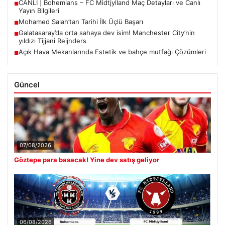
CANLI | Bohemians – FC Midtjylland Maç Detayları ve Canlı
■
Yayın Bilgileri
Mohamed Salah’tan Tarihi İlk Üçlü Başarı
■
Galatasaray’da orta sahaya dev isim! Manchester City’nin
■
yıldızı Tijjani Reijnders
Açık Hava Mekanlarında Estetik ve bahçe mutfağı Çözümleri
■
Güncel
07/08/2026
Göztepe para basacak! Yine dev satış geliyor
06/08/2026