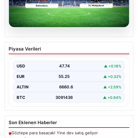
06.08.2026
CANLI | Bohemians – FC Midtjylland
Piyasa Verileri
Maç Detayları ve Canlı Yayın Bilgileri
İngilizce ve İrlanda futbolunun heyecan dolu iki ekibi, 6
Ağustos 2026 tarihinde Dublin’deki Dalymount…
USD
47.74
▲ +0.18%
EUR
55.25
▲ +0.32%
ALTIN
6660.6
▲ +2.59%
BTC
3091436
▲ +0.94%
Son Eklenen Haberler
Göztepe para basacak! Yine dev satış geliyor
■