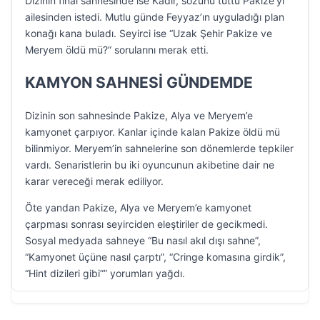
Dizinin final sahnesinde ise Kadir, sözünü tuttu Pakize’yi
ailesinden istedi. Mutlu günde Feyyaz’ın uyguladığı plan
konağı kana buladı. Seyirci ise “Uzak Şehir Pakize ve
Meryem öldü mü?” sorularını merak etti.
KAMYON SAHNESİ GÜNDEMDE
Dizinin son sahnesinde Pakize, Alya ve Meryem’e
kamyonet çarpıyor. Kanlar içinde kalan Pakize öldü mü
bilinmiyor. Meryem’in sahnelerine son dönemlerde tepkiler
vardı. Senaristlerin bu iki oyuncunun akibetine dair ne
karar vereceği merak ediliyor.
Öte yandan Pakize, Alya ve Meryem’e kamyonet
çarpması sonrası seyirciden eleştiriler de gecikmedi.
Sosyal medyada sahneye “Bu nasıl akıl dışı sahne”,
“Kamyonet üçüne nasıl çarptı”, “Cringe komasına girdik”,
“Hint dizileri gibi”” yorumları yağdı.