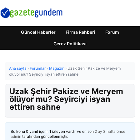
Güncel Haberler
Firma Rehberi
Forum
Çerez Politikası
Ana sayfa
›
Forumlar
›
Magazin
›
Uzak Şehir Pakize ve Meryem
ölüyor mu? Seyirciyi isyan ettiren sahne
Uzak Şehir Pakize ve Meryem
ölüyor mu? Seyirciyi isyan
ettiren sahne
Bu konu 0 yanıt içerir, 1 izleyen vardır ve en son
2 ay 3 hafta önce
admin
tarafından güncellenmiştir.