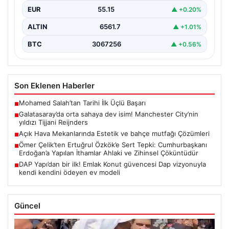
EUR
55.15
▲ +0.20%
ALTIN
6561.7
▲ +1.01%
BTC
3067256
▲ +0.56%
Son Eklenen Haberler
Mohamed Salah’tan Tarihi İlk Üçlü Başarı
■
Galatasaray’da orta sahaya dev isim! Manchester City’nin
■
yıldızı Tijjani Reijnders
Açık Hava Mekanlarında Estetik ve bahçe mutfağı Çözümleri
■
Ömer Çelik’ten Ertuğrul Özkök’e Sert Tepki: Cumhurbaşkanı
■
Erdoğan’a Yapılan İthamlar Ahlaki ve Zihinsel Çöküntüdür
DAP Yapı’dan bir ilk! Emlak Konut güvencesi Dap vizyonuyla
■
kendi kendini ödeyen ev modeli
Güncel