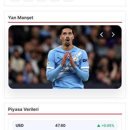
Yan Manşet
04.08.2026
Galatasaray’da orta sahaya dev isim!
Piyasa Verileri
Manchester City’nin yıldızı Tijjani
Reijnders
USD
47.60
▲ +0.05%