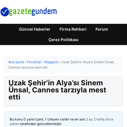
Güncel Haberler
Firma Rehberi
Forum
Çerez Politikası
Ana sayfa
›
Forumlar
›
Magazin
›
Uzak Şehir’in Alya’sı Sinem Ünsal,
Cannes tarzıyla mest etti
Uzak Şehir’in Alya’sı Sinem
Ünsal, Cannes tarzıyla mest
etti
Bu konu 0 yanıt içerir, 1 izleyen vardır ve en son
2 ay 2 hafta önce
admin
tarafından güncellenmiştir.