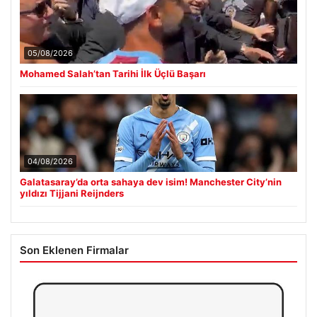
05/08/2026
Mohamed Salah’tan Tarihi İlk Üçlü Başarı
04/08/2026
Galatasaray’da orta sahaya dev isim! Manchester City’nin
yıldızı Tijjani Reijnders
Son Eklenen Firmalar