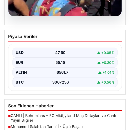
05.08.2026
Mohamed Salah’tan Tarihi İlk Üçlü
Piyasa Verileri
Başarı
Filipinlerli yıldız futbolcu Mohamed Salah, kariyerinde
önemli bir dönüm noktasına imza attı. Takımının
USD
47.60
▲ +0.05%
hücum…
EUR
55.15
▲ +0.20%
ALTIN
6561.7
▲ +1.01%
BTC
3067256
▲ +0.56%
Son Eklenen Haberler
CANLI | Bohemians – FC Midtjylland Maç Detayları ve Canlı
■
Yayın Bilgileri
Mohamed Salah’tan Tarihi İlk Üçlü Başarı
■