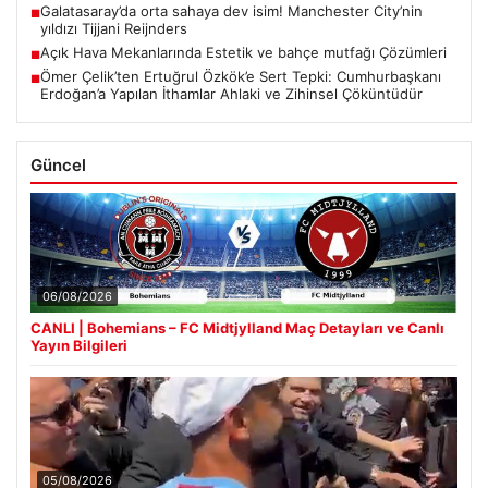
Galatasaray’da orta sahaya dev isim! Manchester City’nin
■
yıldızı Tijjani Reijnders
Açık Hava Mekanlarında Estetik ve bahçe mutfağı Çözümleri
■
Ömer Çelik’ten Ertuğrul Özkök’e Sert Tepki: Cumhurbaşkanı
■
Erdoğan’a Yapılan İthamlar Ahlaki ve Zihinsel Çöküntüdür
Güncel
06/08/2026
CANLI | Bohemians – FC Midtjylland Maç Detayları ve Canlı
Yayın Bilgileri
05/08/2026