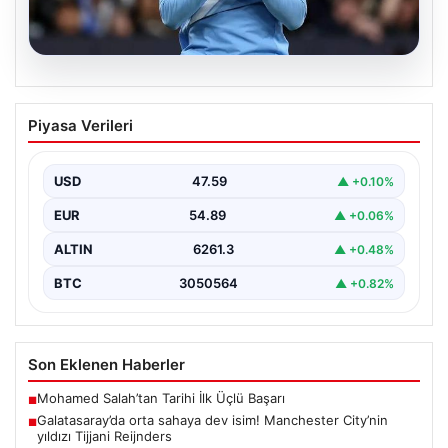
04.08.2026
Galatasaray’da orta sahaya dev isim!
Piyasa Verileri
Manchester City’nin yıldızı Tijjani
Reijnders
USD
47.59
▲ +0.10%
EUR
54.89
▲ +0.06%
ALTIN
6261.3
▲ +0.48%
BTC
3050564
▲ +0.82%
Son Eklenen Haberler
Mohamed Salah’tan Tarihi İlk Üçlü Başarı
■
Galatasaray’da orta sahaya dev isim! Manchester City’nin
■
yıldızı Tijjani Reijnders