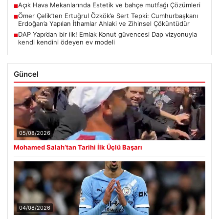
Açık Hava Mekanlarında Estetik ve bahçe mutfağı Çözümleri
■
Ömer Çelik’ten Ertuğrul Özkök’e Sert Tepki: Cumhurbaşkanı
■
Erdoğan’a Yapılan İthamlar Ahlaki ve Zihinsel Çöküntüdür
DAP Yapı’dan bir ilk! Emlak Konut güvencesi Dap vizyonuyla
■
kendi kendini ödeyen ev modeli
Güncel
05/08/2026
Mohamed Salah’tan Tarihi İlk Üçlü Başarı
04/08/2026