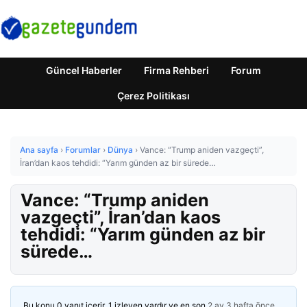
Güncel Haberler
Firma Rehberi
Forum
Çerez Politikası
Ana sayfa
›
Forumlar
›
Dünya
›
Vance: “Trump aniden vazgeçti”,
İran’dan kaos tehdidi: “Yarım günden az bir sürede…
Vance: “Trump aniden
vazgeçti”, İran’dan kaos
tehdidi: “Yarım günden az bir
sürede…
Bu konu 0 yanıt içerir, 1 izleyen vardır ve en son
2 ay 3 hafta önce