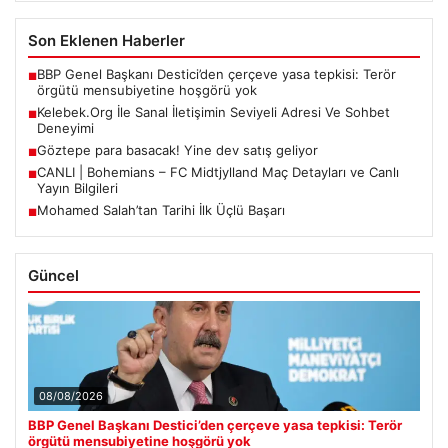
Son Eklenen Haberler
BBP Genel Başkanı Destici’den çerçeve yasa tepkisi: Terör
■
örgütü mensubiyetine hoşgörü yok
Kelebek.Org İle Sanal İletişimin Seviyeli Adresi Ve Sohbet
■
Deneyimi
Göztepe para basacak! Yine dev satış geliyor
■
CANLI | Bohemians – FC Midtjylland Maç Detayları ve Canlı
■
Yayın Bilgileri
Mohamed Salah’tan Tarihi İlk Üçlü Başarı
■
Güncel
08/08/2026
BBP Genel Başkanı Destici’den çerçeve yasa tepkisi: Terör
örgütü mensubiyetine hoşgörü yok