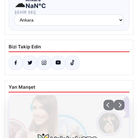
☁
NaN°C
ŞEHIR SEÇ
Bizi Takip Edin
Yan Manşet