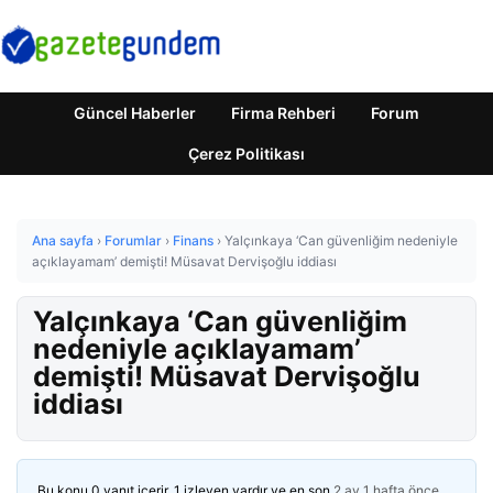
Güncel Haberler
Firma Rehberi
Forum
Çerez Politikası
Ana sayfa
›
Forumlar
›
Finans
›
Yalçınkaya ‘Can güvenliğim nedeniyle
açıklayamam’ demişti! Müsavat Dervişoğlu iddiası
Yalçınkaya ‘Can güvenliğim
nedeniyle açıklayamam’
demişti! Müsavat Dervişoğlu
iddiası
Bu konu 0 yanıt içerir, 1 izleyen vardır ve en son
2 ay 1 hafta önce