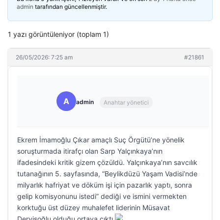
admin
tarafından güncellenmiştir.
1 yazı görüntüleniyor (toplam 1)
26/05/2026: 7:25 am
#21861
A
admin
Anahtar yönetici
Ekrem İmamoğlu Çıkar amaçlı Suç Örgütü’ne yönelik
soruşturmada itirafçı olan Sarp Yalçınkaya’nın
ifadesindeki kritik gizem çözüldü. Yalçınkaya’nın savcılık
tutanağının 5. sayfasında, “Beylikdüzü Yaşam Vadisi’nde
milyarlık hafriyat ve döküm işi için pazarlık yaptı, sonra
gelip komisyonunu istedi” dediği ve ismini vermekten
korktuğu üst düzey muhalefet liderinin Müsavat
Dervişoğlu olduğu ortaya çıktı.