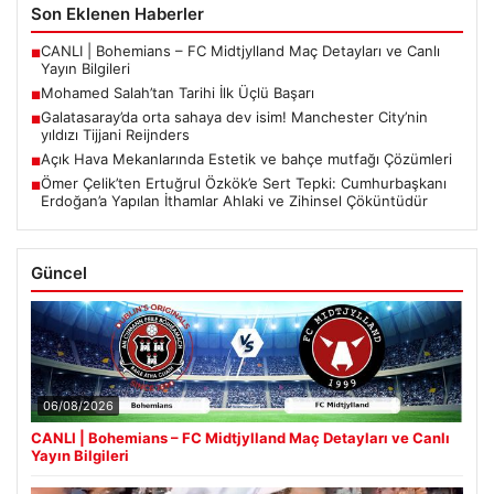
Son Eklenen Haberler
CANLI | Bohemians – FC Midtjylland Maç Detayları ve Canlı
■
Yayın Bilgileri
Mohamed Salah’tan Tarihi İlk Üçlü Başarı
■
Galatasaray’da orta sahaya dev isim! Manchester City’nin
■
yıldızı Tijjani Reijnders
Açık Hava Mekanlarında Estetik ve bahçe mutfağı Çözümleri
■
Ömer Çelik’ten Ertuğrul Özkök’e Sert Tepki: Cumhurbaşkanı
■
Erdoğan’a Yapılan İthamlar Ahlaki ve Zihinsel Çöküntüdür
Güncel
06/08/2026
CANLI | Bohemians – FC Midtjylland Maç Detayları ve Canlı
Yayın Bilgileri