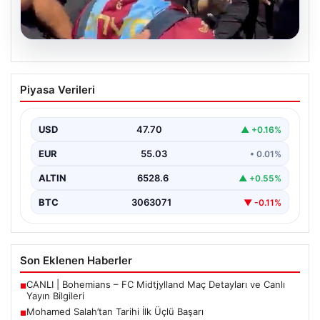
05.08.2026
Mohamed Salah’tan Tarihi İlk Üçlü
Piyasa Verileri
Başarı
Filipinlerli yıldız futbolcu Mohamed Salah, kariyerinde
önemli bir dönüm noktasına imza attı. Takımının
USD
47.70
▲ +0.16%
hücum…
EUR
55.03
• 0.01%
ALTIN
6528.6
▲ +0.55%
BTC
3063071
▼ -0.11%
Son Eklenen Haberler
CANLI | Bohemians – FC Midtjylland Maç Detayları ve Canlı
■
Yayın Bilgileri
Mohamed Salah’tan Tarihi İlk Üçlü Başarı
■