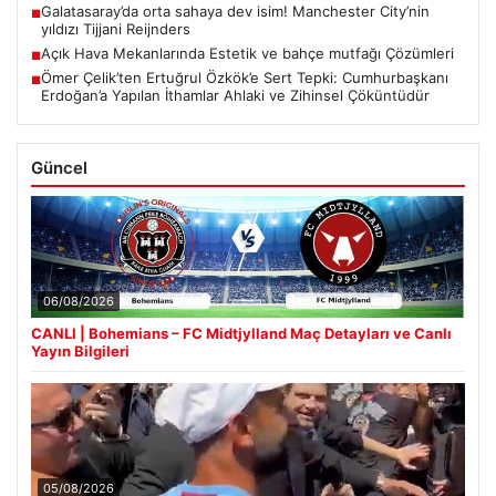
Galatasaray’da orta sahaya dev isim! Manchester City’nin
■
yıldızı Tijjani Reijnders
Açık Hava Mekanlarında Estetik ve bahçe mutfağı Çözümleri
■
Ömer Çelik’ten Ertuğrul Özkök’e Sert Tepki: Cumhurbaşkanı
■
Erdoğan’a Yapılan İthamlar Ahlaki ve Zihinsel Çöküntüdür
Güncel
06/08/2026
CANLI | Bohemians – FC Midtjylland Maç Detayları ve Canlı
Yayın Bilgileri
05/08/2026