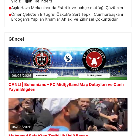
yıldızı Tijjani Reijnders
Açık Hava Mekanlarında Estetik ve bahçe mutfağı Çözümleri
■
Ömer Çelik’ten Ertuğrul Özkök’e Sert Tepki: Cumhurbaşkanı
■
Erdoğan’a Yapılan İthamlar Ahlaki ve Zihinsel Çöküntüdür
Güncel
06/08/2026
CANLI | Bohemians – FC Midtjylland Maç Detayları ve Canlı
Yayın Bilgileri
05/08/2026
Mohamed Salah’tan Tarihi İlk Üçlü Başarı