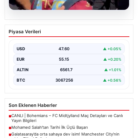
05.08.2026
Mohamed Salah’tan Tarihi İlk Üçlü
Piyasa Verileri
Başarı
Filipinlerli yıldız futbolcu Mohamed Salah, kariyerinde
önemli bir dönüm noktasına imza attı. Takımının
USD
47.60
▲ +0.05%
hücum…
EUR
55.15
▲ +0.20%
ALTIN
6561.7
▲ +1.01%
BTC
3067256
▲ +0.56%
Son Eklenen Haberler
CANLI | Bohemians – FC Midtjylland Maç Detayları ve Canlı
■
Yayın Bilgileri
Mohamed Salah’tan Tarihi İlk Üçlü Başarı
■
Galatasaray’da orta sahaya dev isim! Manchester City’nin
■