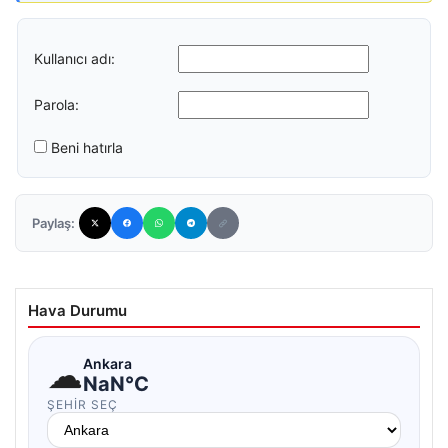
Kullanıcı adı:
Parola:
Beni hatırla
Paylaş:
Hava Durumu
☁
Ankara
NaN°C
ŞEHIR SEÇ