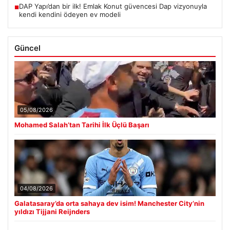
DAP Yapı’dan bir ilk! Emlak Konut güvencesi Dap vizyonuyla
■
kendi kendini ödeyen ev modeli
Güncel
05/08/2026
Mohamed Salah’tan Tarihi İlk Üçlü Başarı
04/08/2026
Galatasaray’da orta sahaya dev isim! Manchester City’nin
yıldızı Tijjani Reijnders