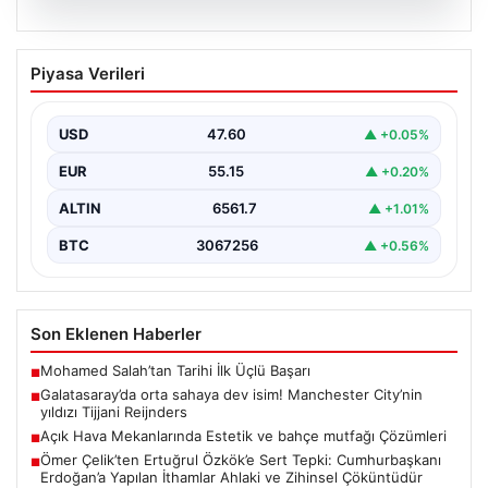
04.08.2026
Galatasaray’da orta sahaya dev isim!
Piyasa Verileri
Manchester City’nin yıldızı Tijjani
Reijnders
USD
47.60
▲ +0.05%
EUR
55.15
▲ +0.20%
ALTIN
6561.7
▲ +1.01%
BTC
3067256
▲ +0.56%
Son Eklenen Haberler
Mohamed Salah’tan Tarihi İlk Üçlü Başarı
■
Galatasaray’da orta sahaya dev isim! Manchester City’nin
■
yıldızı Tijjani Reijnders
Açık Hava Mekanlarında Estetik ve bahçe mutfağı Çözümleri
■
Ömer Çelik’ten Ertuğrul Özkök’e Sert Tepki: Cumhurbaşkanı
■
Erdoğan’a Yapılan İthamlar Ahlaki ve Zihinsel Çöküntüdür