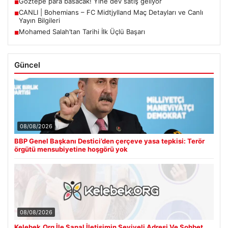
Göztepe para basacak! Yine dev satış geliyor
■
CANLI | Bohemians – FC Midtjylland Maç Detayları ve Canlı
■
Yayın Bilgileri
Mohamed Salah’tan Tarihi İlk Üçlü Başarı
■
Güncel
08/08/2026
BBP Genel Başkanı Destici’den çerçeve yasa tepkisi: Terör
örgütü mensubiyetine hoşgörü yok
08/08/2026
Kelebek.Org İle Sanal İletişimin Seviyeli Adresi Ve Sohbet