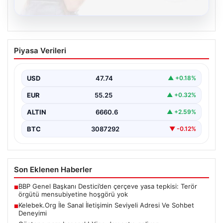
08.08.2026
Kelebek.Org İle Sanal İletişimin Seviyeli
Piyasa Verileri
Adresi Ve Sohbet Deneyimi
Sanal ortamında insanların seviyeli bir şekilde irtibat
oluşturması büyük bir hassasiyet ifade etmektedir.
USD
47.74
▲ +0.18%
Halen…
EUR
55.25
▲ +0.32%
ALTIN
6660.6
▲ +2.59%
BTC
3087292
▼ -0.12%
Son Eklenen Haberler
BBP Genel Başkanı Destici’den çerçeve yasa tepkisi: Terör
■
örgütü mensubiyetine hoşgörü yok
Kelebek.Org İle Sanal İletişimin Seviyeli Adresi Ve Sohbet
■
Deneyimi