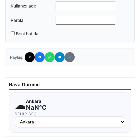
Kullanıcı adı:
Parola:
Beni hatırla
Paylaş:
Hava Durumu
☁
Ankara
NaN°C
ŞEHIR SEÇ