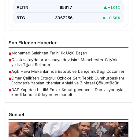
ALTIN
6561.7
▲ +1.01%
BTC
3067256
▲ +0.56%
Son Eklenen Haberler
Mohamed Salah’tan Tarihi İlk Üçlü Başarı
■
Galatasaray’da orta sahaya dev isim! Manchester City’nin
■
yıldızı Tijjani Reijnders
Açık Hava Mekanlarında Estetik ve bahçe mutfağı Çözümleri
■
Ömer Çelik’ten Ertuğrul Özkök’e Sert Tepki: Cumhurbaşkanı
■
Erdoğan’a Yapılan İthamlar Ahlaki ve Zihinsel Çöküntüdür
DAP Yapı’dan bir ilk! Emlak Konut güvencesi Dap vizyonuyla
■
kendi kendini ödeyen ev modeli
Güncel