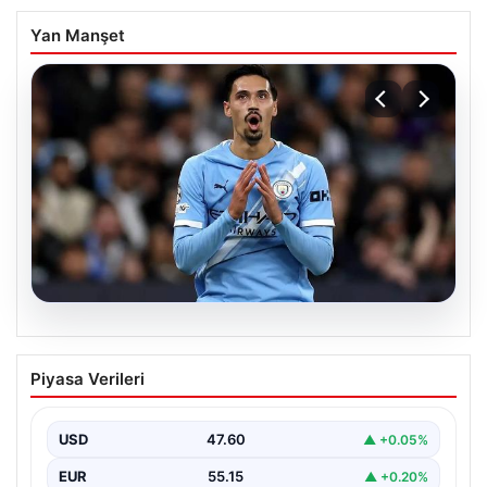
Yan Manşet
04.08.2026
Galatasaray’da orta sahaya dev isim!
Piyasa Verileri
Manchester City’nin yıldızı Tijjani
Reijnders
USD
47.60
▲ +0.05%
EUR
55.15
▲ +0.20%