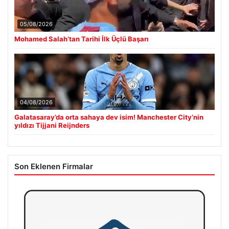
05/08/2026
Mohamed Salah’tan Tarihi İlk Üçlü Başarı
04/08/2026
Galatasaray’da orta sahaya dev isim! Manchester City’nin
yıldızı Tijjani Reijnders
Son Eklenen Firmalar