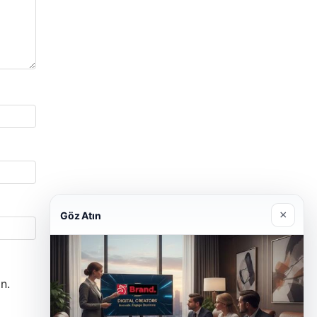
×
Göz Atın
n.