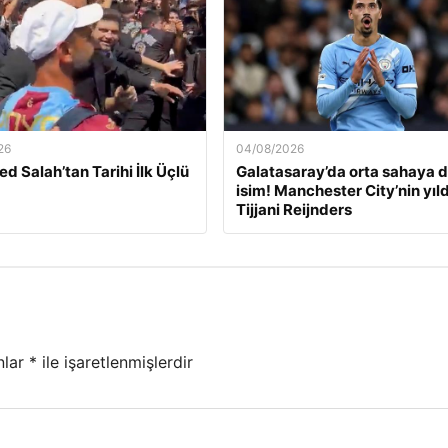
26
04/08/2026
 Salah’tan Tarihi İlk Üçlü
Galatasaray’da orta sahaya 
isim! Manchester City’nin yıld
Tijjani Reijnders
nlar
*
ile işaretlenmişlerdir