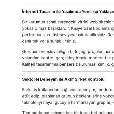
İnternet Tasarım ile Yazılımda Yenilikçi Yaklaşı
Bir kurumun sanal evrendeki vitrini web sitesidi
yoksa olmaz başlıklardır. Kişiye özel kodlama çö
performansı en üst seviyeye çıkarabilirsiniz. Rekl
canlı tek yolla sunabilirsiniz.
Görünüm ve işlevselliğin birleştiği projeler, her
yakından kontrol gerçekleştirmek, modern tek pe
Kaliteli tasarlanmış benzersiz kurumsal kimlik, 
Sektörel Deneyim ile Aktif Şirket Kontrolü
Farklı iş kollarından sağlanan deneyim, modern 
etüt edip, planlanan grubun beklentilerine yönd
teknolojiyi hayal gücüyle harmanlayan gruplar, ku
Tüm markanın şahsına has bir karakteri bulunur