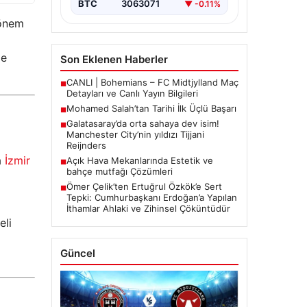
BTC
3063071
▼ -0.11%
 önem
de
Son Eklenen Haberler
CANLI | Bohemians – FC Midtjylland Maç
■
Detayları ve Canlı Yayın Bilgileri
Mohamed Salah’tan Tarihi İlk Üçlü Başarı
■
Galatasaray’da orta sahaya dev isim!
■
Manchester City’nin yıldızı Tijjani
Reijnders
a
İzmir
Açık Hava Mekanlarında Estetik ve
■
bahçe mutfağı Çözümleri
Ömer Çelik’ten Ertuğrul Özkök’e Sert
■
Tepki: Cumhurbaşkanı Erdoğan’a Yapılan
İthamlar Ahlaki ve Zihinsel Çöküntüdür
eli
Güncel