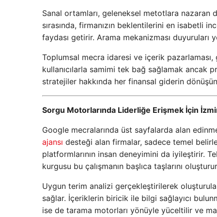
Sanal ortamları, geleneksel metotlara nazaran da
sırasında, firmanızın beklentilerini en isabetli 
faydası getirir. Arama mekanizması duyuruları yol
Toplumsal mecra idaresi ve içerik pazarlaması, 
kullanıcılarla samimi tek bağ sağlamak ancak pr
stratejiler hakkında her finansal giderin dönüşün
Sorgu Motorlarında Liderliğe Erişmek İçin İzmir
Google mecralarında üst sayfalarda alan edinm
ajansı
desteği alan firmalar, sadece temel beli
platformlarının insan deneyimini da iyileştirir. T
kurgusu bu çalışmanın başlıca taşlarını oluşturur
Uygun terim analizi gerçekleştirilerek oluşturul
sağlar. İçeriklerin biricik ile bilgi sağlayıcı bul
ise de tarama motorları yönüyle yüceltilir ve m