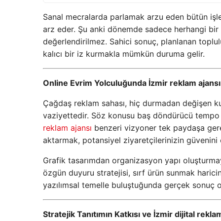
Sanal mecralarda parlamak arzu eden bütün işlet
arz eder. Şu anki dönemde sadece herhangi bir
değerlendirilmez. Sahici sonuç, planlanan toplul
kalıcı bir iz kurmakla mümkün duruma gelir.
Online Evrim Yolculuğunda İzmir reklam ajansı
Çağdaş reklam sahası, hiç durmadan değişen kura
vaziyettedir. Söz konusu baş döndürücü tempo
reklam ajansı
benzeri vizyoner tek paydaşa gerek
aktarmak, potansiyel ziyaretçilerinizin güvenini 
Grafik tasarımdan organizasyon yapı oluşturmaya 
özgün duyuru stratejisi, sırf ürün sunmak harici
yazılımsal temelle buluştuğunda gerçek sonuç or
Stratejik Tanıtımın Katkısı ve İzmir dijital reklam