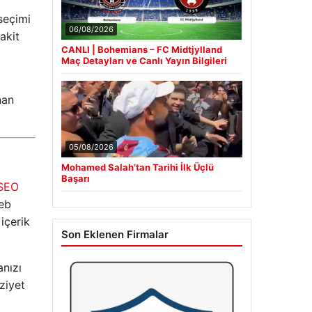
eçimi
06/08/2026
akit
CANLI | Bohemians – FC Midtjylland
Maç Detayları ve Canlı Yayın Bilgileri
nan
05/08/2026
Mohamed Salah’tan Tarihi İlk Üçlü
Başarı
 SEO
web
 içerik
Son Eklenen Firmalar
anızı
aziyet