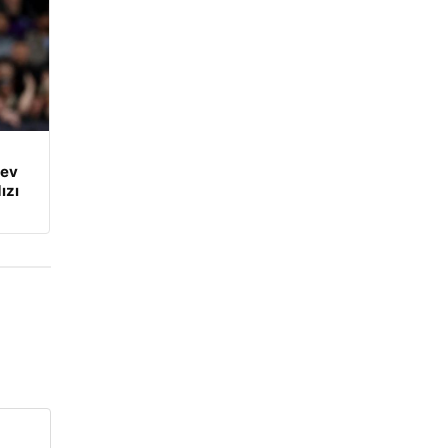
dev
ızı