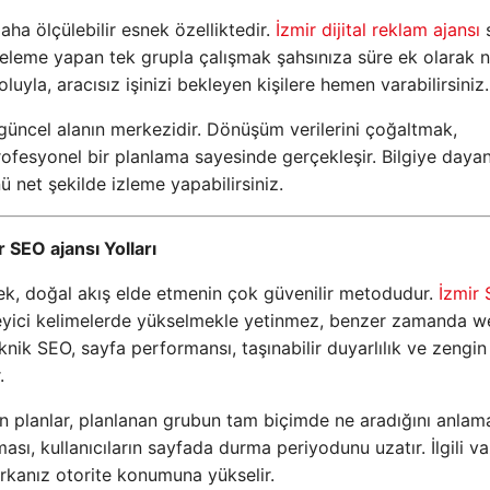
ha ölçülebilir esnek özelliktedir.
İzmir dijital reklam ajansı
s
inceleme yapan tek grupla çalışmak şahsınıza süre ek olarak n
uyla, aracısız işinizi bekleyen kişilere hemen varabilirsiniz.
güncel alanın merkezidir. Dönüşüm verilerini çoğaltmak,
ofesyonel bir planlama sayesinde gerçekleşir. Bilgiye daya
ü net şekilde izleme yapabilirsiniz.
 SEO ajansı Yolları
ek, doğal akış elde etmenin çok güvenilir metodudur.
İzmir
rleyici kelimelerde yükselmekle yetinmez, benzer zamanda 
eknik SEO, sayfa performansı, taşınabilir duyarlılık ve zengin
.
an planlar, planlanan grubun tam biçimde ne aradığını anlam
unması, kullanıcıların sayfada durma periyodunu uzatır. İlgili v
arkanız otorite konumuna yükselir.