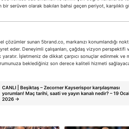
un bir serüven olarak bakılan bahsi geçen periyot, karşılıklı 
yonel çözümler sunan 5brand.co, markanızı konumlandığı nok
yret eder. Deneyimli çalışanları, çağdaş vizyon perspektifi 
k yaratır. İşletmeniz de dikkat çarpıcı sonuçlar edinmek ve
urumunuza beklediğiniz son derece kaliteli hizmeti sağlayac
CANLI | Beşiktaş – Zecorner Kayserispor karşılaşması
yorumları! Maç tarihi, saati ve yayın kanalı nedir? – 19 Oca
2026 →