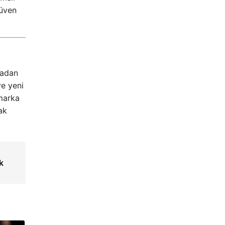
güven
tadan
ve yeni
 marka
ak
k