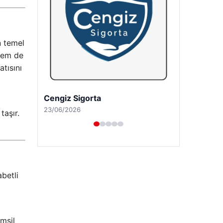
n temel
 hem de
atısını
Hastaş Beton
26/05/2026
taşır.
betli
msil