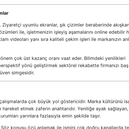
mlar
r. Ziyaretçi uyumlu ekranlar, şık çizimler beraberinde akışka
zümleri ile, işletmenizin işleyiş aşamalarını online edebilir
am videoları yanı sıra kaliteli çekim işleri ile markanızın anl
 dönem çok üst kazanç oranı vaat eder. Bilimdeki yenilikleri
rspektif yönü geliştirmek sektörel rekabette firmanızı baş 
güven simgesidir.
çalışmalarda çok büyük yol göstericidir. Marka kültürünü isa
e hareket etmek zaferin anahtarıdır. Yeniliğe ayak sağlayan,
rumları yarınlara fazlasıyla emin şekilde taşır.
. Söz konusu özü anlamak ile ismini çok doğru kanallarda te