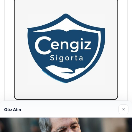
×
Göz Atın
Hastaş Beton
26/05/2026