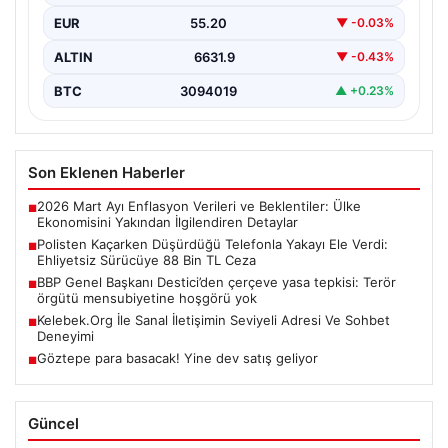
şüpheli hareketleri üzerine durdurma girişiminde
EUR
55.20
▼ -0.03%
bulundu. Ancak sürücü,…
ALTIN
6631.9
▼ -0.43%
BTC
3094019
▲ +0.23%
Son Eklenen Haberler
2026 Mart Ayı Enflasyon Verileri ve Beklentiler: Ülke
■
Ekonomisini Yakından İlgilendiren Detaylar
Polisten Kaçarken Düşürdüğü Telefonla Yakayı Ele Verdi:
■
Ehliyetsiz Sürücüye 88 Bin TL Ceza
BBP Genel Başkanı Destici’den çerçeve yasa tepkisi: Terör
■
örgütü mensubiyetine hoşgörü yok
Kelebek.Org İle Sanal İletişimin Seviyeli Adresi Ve Sohbet
■
Deneyimi
Göztepe para basacak! Yine dev satış geliyor
■
Güncel