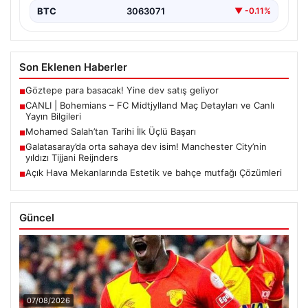
BTC
3063071
▼ -0.11%
Son Eklenen Haberler
Göztepe para basacak! Yine dev satış geliyor
■
CANLI | Bohemians – FC Midtjylland Maç Detayları ve Canlı
■
Yayın Bilgileri
Mohamed Salah’tan Tarihi İlk Üçlü Başarı
■
Galatasaray’da orta sahaya dev isim! Manchester City’nin
■
yıldızı Tijjani Reijnders
Açık Hava Mekanlarında Estetik ve bahçe mutfağı Çözümleri
■
Güncel
07/08/2026