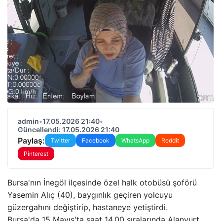
admin
•
17.05.2026 21:40
•
Güncellendi: 17.05.2026 21:40
Paylaş:
Twitter
Facebook
WhatsApp
Reddit
Pinterest
Bursa'nın İnegöl ilçesinde özel halk otobüsü şoförü
Yasemin Alıç (40), baygınlık geçiren yolcuyu
güzergahını değiştirip, hastaneye yetiştirdi.
Bursa'da 15 Mayıs'ta saat 14.00 sıralarında Alanyurt