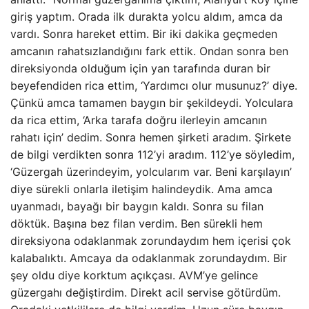
giriş yaptım. Orada ilk durakta yolcu aldım, amca da
vardı. Sonra hareket ettim. Bir iki dakika geçmeden
amcanın rahatsızlandığını fark ettik. Ondan sonra ben
direksiyonda olduğum için yan tarafında duran bir
beyefendiden rica ettim, ‘Yardımcı olur musunuz?’ diye.
Çünkü amca tamamen baygın bir şekildeydi. Yolculara
da rica ettim, ‘Arka tarafa doğru ilerleyin amcanın
rahatı için’ dedim. Sonra hemen şirketi aradım. Şirkete
de bilgi verdikten sonra 112’yi aradım. 112’ye söyledim,
‘Güzergah üzerindeyim, yolcularım var. Beni karşılayın’
diye sürekli onlarla iletişim halindeydik. Ama amca
uyanmadı, bayağı bir baygın kaldı. Sonra su filan
döktük. Başına bez filan verdim. Ben sürekli hem
direksiyona odaklanmak zorundaydım hem içerisi çok
kalabalıktı. Amcaya da odaklanmak zorundaydım. Bir
şey oldu diye korktum açıkçası. AVM’ye gelince
güzergahı değiştirdim. Direkt acil servise götürdüm.