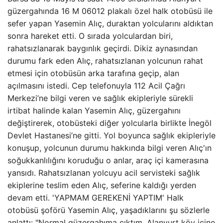
güzergahında 16 M 06012 plakalı özel halk otobüsü ile
sefer yapan Yasemin Alıç, duraktan yolcularını aldıktan
sonra hareket etti. O sırada yolculardan biri,
rahatsızlanarak baygınlık geçirdi. Dikiz aynasından
durumu fark eden Alıç, rahatsızlanan yolcunun rahat
etmesi için otobüsün arka tarafına geçip, alan
açılmasını istedi. Cep telefonuyla 112 Acil Çağrı
Merkezi’ne bilgi veren ve sağlık ekipleriyle sürekli
irtibat halinde kalan Yasemin Alıç, güzergahını
değiştirerek, otobüsteki diğer yolcularla birlikte İnegöl
Devlet Hastanesi’ne gitti. Yol boyunca sağlık ekipleriyle
konuşup, yolcunun durumu hakkında bilgi veren Alıç'ın
soğukkanlılığını koruduğu o anlar, araç içi kamerasına
yansıdı. Rahatsızlanan yolcuyu acil servisteki sağlık
ekiplerine teslim eden Alıç, seferine kaldığı yerden
devam etti. 'YAPMAM GEREKENİ YAPTIM' Halk
otobüsü şoförü Yasemin Alıç, yaşadıklarını şu sözlerle
anlattı: "Normal güzergahıma çıktım, Alanyurt köy içine