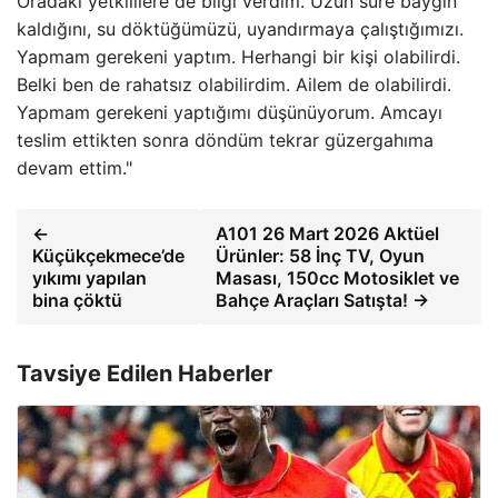
Oradaki yetkililere de bilgi verdim. Uzun süre baygın
kaldığını, su döktüğümüzü, uyandırmaya çalıştığımızı.
Yapmam gerekeni yaptım. Herhangi bir kişi olabilirdi.
Belki ben de rahatsız olabilirdim. Ailem de olabilirdi.
Yapmam gerekeni yaptığımı düşünüyorum. Amcayı
teslim ettikten sonra döndüm tekrar güzergahıma
devam ettim."
←
A101 26 Mart 2026 Aktüel
Küçükçekmece’de
Ürünler: 58 İnç TV, Oyun
yıkımı yapılan
Masası, 150cc Motosiklet ve
bina çöktü
Bahçe Araçları Satışta! →
Tavsiye Edilen Haberler