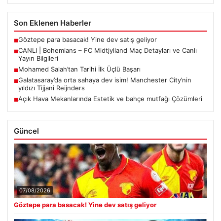
Son Eklenen Haberler
Göztepe para basacak! Yine dev satış geliyor
■
CANLI | Bohemians – FC Midtjylland Maç Detayları ve Canlı
■
Yayın Bilgileri
Mohamed Salah’tan Tarihi İlk Üçlü Başarı
■
Galatasaray’da orta sahaya dev isim! Manchester City’nin
■
yıldızı Tijjani Reijnders
Açık Hava Mekanlarında Estetik ve bahçe mutfağı Çözümleri
■
Güncel
07/08/2026
Göztepe para basacak! Yine dev satış geliyor