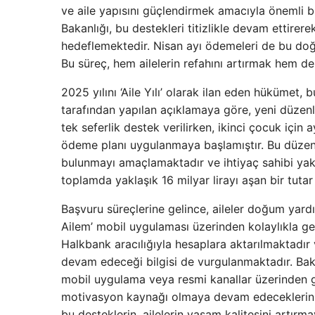
ve aile yapısını güçlendirmek amacıyla önemli 
Bakanlığı, bu destekleri titizlikle devam ettirer
hedeflemektedir. Nisan ayı ödemeleri de bu doğru
Bu süreç, hem ailelerin refahını artırmak hem d
2025 yılını ‘Aile Yılı’ olarak ilan eden hükümet
tarafından yapılan açıklamaya göre, yeni düzenle
tek seferlik destek verilirken, ikinci çocuk için a
ödeme planı uygulanmaya başlamıştır. Bu düzenl
bulunmayı amaçlamaktadır ve ihtiyaç sahibi yak
toplamda yaklaşık 16 milyar lirayı aşan bir tutar
Başvuru süreçlerine gelince, aileler doğum yard
Ailem’ mobil uygulaması üzerinden kolaylıkla ge
Halkbank aracılığıyla hesaplara aktarılmaktadır
devam edeceği bilgisi de vurgulanmaktadır. Baka
mobil uygulama veya resmi kanallar üzerinden gü
motivasyon kaynağı olmaya devam edeceklerini if
bu desteklerin, ailelerin yaşam kalitesini artı