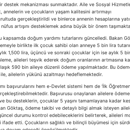
bir destek mekanizması sunmaktadır. Aile ve Sosyal Hizmetl
ek, annelerin ve çocukların yaşam kalitesini artırmayı
ltuda gerçekleştirildi ve binlerce annenin hesaplarına yatır
e nüfus artışını desteklemek adına büyük bir önem taşımakta
, bu kapsamda doğum yardımı tutarlarını güncelledi. Bakan G
meyle birlikte ilk çocuk sahibi olan anneye 5 bin lira tutar
ylık 1,500 lira, üçüncü ve sonraki çocuklar için ise aylık 5 bin
eme, aileleri teşvik ederek doğum oranlarının artmasına ka
laşık 590 bin aileye düzenli ödeme yapılmaktadır. Bu ödeme
 ile, ailelerin yükünü azaltmayı hedeflemektedir.
ımı başvurularını hem e-Devlet sistemi hem de ‘İlk Öğretme
rçekleştirebilmektedir. Başvurusu onaylanan ailelere ödemel
 ve bu desteklerin, çocuklar 5 yaşını tamamlayana kadar kes
n Göktaş, ödeme takibi ve detaylı bilgi almak isteyen ailele
ncel durumu kontrol edebileceklerini belirterek, aileleri m
ade etti. Çocukların sağlıklı ve bilinçli büyümesi için sürd
rmaya devam edeceği öngörülmektedir.