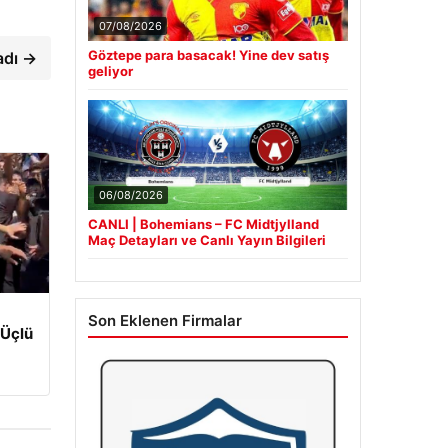
07/08/2026
Göztepe para basacak! Yine dev satış
adı →
geliyor
06/08/2026
CANLI | Bohemians – FC Midtjylland
Maç Detayları ve Canlı Yayın Bilgileri
Son Eklenen Firmalar
 Üçlü