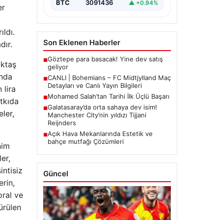
BTC
3091436
▲ +0.94%
er
ıldı.
Son Eklenen Haberler
dır.
Göztepe para basacak! Yine dev satış
■
öktaş
geliyor
ında
CANLI | Bohemians – FC Midtjylland Maç
■
Detayları ve Canlı Yayın Bilgileri
 lira
Mohamed Salah’tan Tarihi İlk Üçlü Başarı
■
tkıda
Galatasaray’da orta sahaya dev isim!
■
ler,
Manchester City’nin yıldızı Tijjani
Reijnders
Açık Hava Mekanlarında Estetik ve
■
bahçe mutfağı Çözümleri
nim
er,
intisiz
Güncel
rin,
oral ve
ürülen