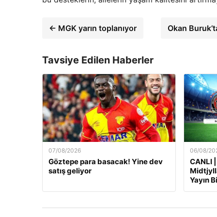
← MGK yarın toplanıyor
Okan Buruk’t
Tavsiye Edilen Haberler
07/08/2026
06/08/20
Göztepe para basacak! Yine dev
CANLI |
satış geliyor
Midtjyl
Yayın Bi