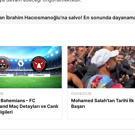
an İbrahim Hacıosmanoğlu’na salvo! En sonunda dayanam
26
05/08/2026
 Bohemians – FC
Mohamed Salah’tan Tarihi İlk
land Maç Detayları ve Canlı
Başarı
lgileri