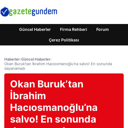
Güncel Haberler
Firma Rehberi
Forum
Çerez Politikası
Haberler
›
Güncel Haberler
›
Okan Buruk’tan İbrahim Hacıosmanoğlu’na salvo! En sonunda
dayanamadı
Okan Buruk’tan
İbrahim
Hacıosmanoğlu’na
salvo! En sonunda