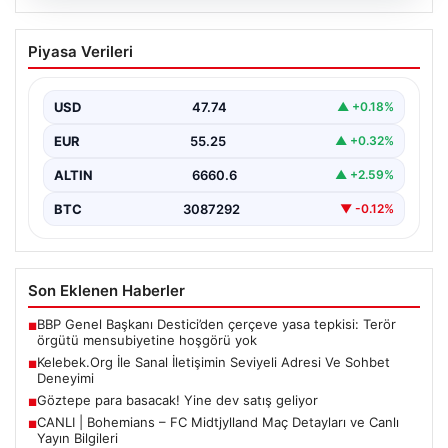
08.08.2026
Kelebek.Org İle Sanal İletişimin Seviyeli
Piyasa Verileri
Adresi Ve Sohbet Deneyimi
Sanal ortamında insanların seviyeli bir şekilde irtibat
oluşturması büyük bir hassasiyet ifade etmektedir.
USD
47.74
▲ +0.18%
Halen…
EUR
55.25
▲ +0.32%
ALTIN
6660.6
▲ +2.59%
BTC
3087292
▼ -0.12%
Son Eklenen Haberler
BBP Genel Başkanı Destici’den çerçeve yasa tepkisi: Terör
■
örgütü mensubiyetine hoşgörü yok
Kelebek.Org İle Sanal İletişimin Seviyeli Adresi Ve Sohbet
■
Deneyimi
Göztepe para basacak! Yine dev satış geliyor
■
CANLI | Bohemians – FC Midtjylland Maç Detayları ve Canlı
■
Yayın Bilgileri