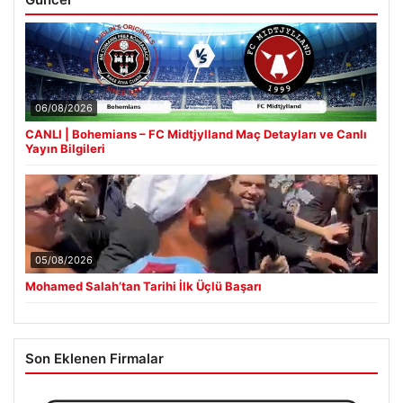
06/08/2026
CANLI | Bohemians – FC Midtjylland Maç Detayları ve Canlı
Yayın Bilgileri
05/08/2026
Mohamed Salah’tan Tarihi İlk Üçlü Başarı
Son Eklenen Firmalar