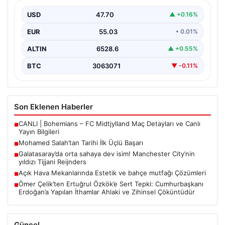
Filipinlerli yıldız futbolcu Mohamed Salah, kariyerinde
önemli bir dönüm noktasına imza attı. Takımının
USD
47.70
▲ +0.16%
hücum…
EUR
55.03
• 0.01%
ALTIN
6528.6
▲ +0.55%
BTC
3063071
▼ -0.11%
Son Eklenen Haberler
CANLI | Bohemians – FC Midtjylland Maç Detayları ve Canlı
■
Yayın Bilgileri
Mohamed Salah’tan Tarihi İlk Üçlü Başarı
■
Galatasaray’da orta sahaya dev isim! Manchester City’nin
■
yıldızı Tijjani Reijnders
Açık Hava Mekanlarında Estetik ve bahçe mutfağı Çözümleri
■
Ömer Çelik’ten Ertuğrul Özkök’e Sert Tepki: Cumhurbaşkanı
■
Erdoğan’a Yapılan İthamlar Ahlaki ve Zihinsel Çöküntüdür
Güncel