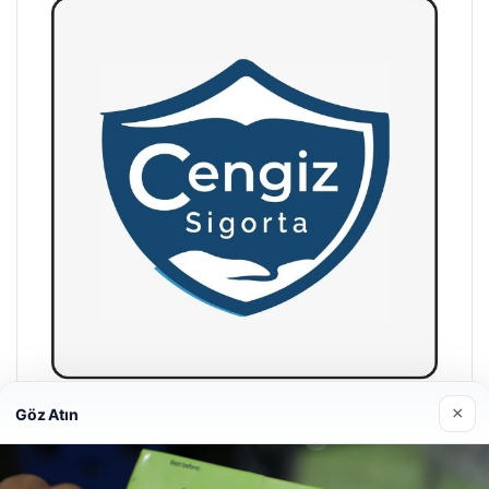
×
Göz Atın
Hastaş Beton
26/05/2026