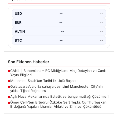
Açık Hava Mekanlarında Estetik ve
Piyasa Verileri
bahçe mutfağı Çözümleri
Günümüz dünyasında açık hava sosyal alanlar,
konutların en değerli bölümlerinden bir tanesi
USD
--
--
gelmiştir. Bahçeyle…
EUR
--
--
ALTIN
--
--
BTC
--
--
Son Eklenen Haberler
CANLI | Bohemians – FC Midtjylland Maç Detayları ve Canlı
■
Yayın Bilgileri
Mohamed Salah’tan Tarihi İlk Üçlü Başarı
■
Galatasaray’da orta sahaya dev isim! Manchester City’nin
■
yıldızı Tijjani Reijnders
Açık Hava Mekanlarında Estetik ve bahçe mutfağı Çözümleri
■
Ömer Çelik’ten Ertuğrul Özkök’e Sert Tepki: Cumhurbaşkanı
■
Erdoğan’a Yapılan İthamlar Ahlaki ve Zihinsel Çöküntüdür