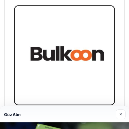
×
Göz Atın
Bulkoon Toptan Ayakkabı