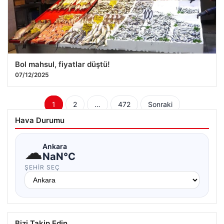
Bol mahsul, fiyatlar düştü!
07/12/2025
Yazı
1
2
…
472
Sonraki
sayfalaması
Hava Durumu
☁
Ankara
NaN°C
ŞEHIR SEÇ
Bizi Takip Edin