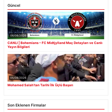
Güncel
06/08/2026
CANLI | Bohemians – FC Midtjylland Maç Detayları ve Canlı
Yayın Bilgileri
05/08/2026
Mohamed Salah’tan Tarihi İlk Üçlü Başarı
Son Eklenen Firmalar