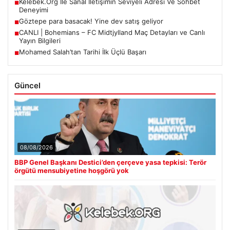
Kelebek.Org İle Sanal İletişimin Seviyeli Adresi Ve Sohbet
■
Deneyimi
Göztepe para basacak! Yine dev satış geliyor
■
CANLI | Bohemians – FC Midtjylland Maç Detayları ve Canlı
■
Yayın Bilgileri
Mohamed Salah’tan Tarihi İlk Üçlü Başarı
■
Güncel
08/08/2026
BBP Genel Başkanı Destici’den çerçeve yasa tepkisi: Terör
örgütü mensubiyetine hoşgörü yok