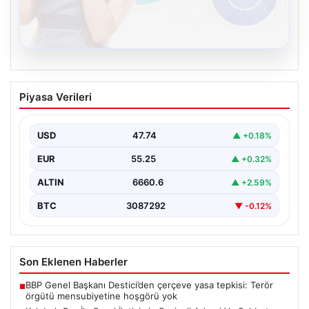
08.08.2026
Kelebek.Org İle Sanal İletişimin Seviyeli
Piyasa Verileri
Adresi Ve Sohbet Deneyimi
Sanal ortamında insanların seviyeli bir şekilde irtibat
oluşturması büyük bir hassasiyet ifade etmektedir.
USD
47.74
▲ +0.18%
Halen…
EUR
55.25
▲ +0.32%
ALTIN
6660.6
▲ +2.59%
BTC
3087292
▼ -0.12%
Son Eklenen Haberler
BBP Genel Başkanı Destici’den çerçeve yasa tepkisi: Terör
■
örgütü mensubiyetine hoşgörü yok