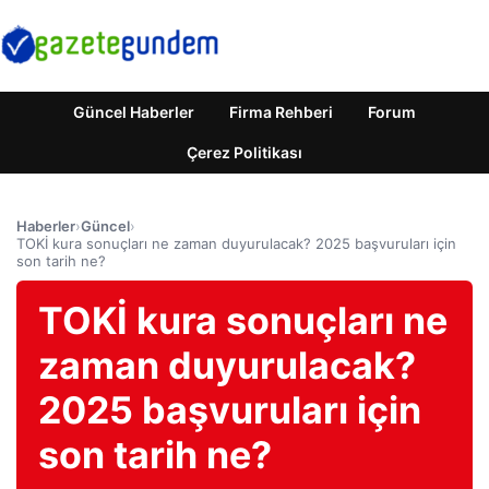
Güncel Haberler
Firma Rehberi
Forum
Çerez Politikası
Haberler
›
Güncel
›
TOKİ kura sonuçları ne zaman duyurulacak? 2025 başvuruları için
son tarih ne?
TOKİ kura sonuçları ne
zaman duyurulacak?
2025 başvuruları için
son tarih ne?